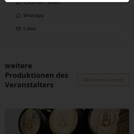
X (vormals Twitter)
WhatsApp
E-Mail
weitere
Produktionen des
Alle Events anzeigen
Veranstalters