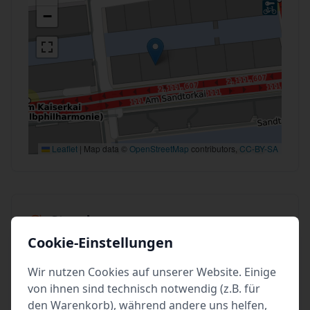
−
Leaflet
|
Map data ©
OpenStreetMap
contributors,
CC-BY-SA
Stand
Cookie-Einstellungen
vom: Di 19. Mai 2026 14:00
letzte Änderung: Ticketverfügbarkeit
Wir nutzen Cookies auf unserer Website. Einige
erstellt von: Lehmitz
von ihnen sind technisch notwendig (z.B. für
den Warenkorb), während andere uns helfen,