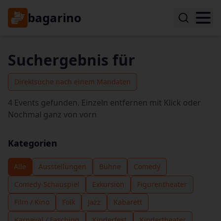
bagarino
Suchergebnis für
Direktsuche nach einem Mandaten
4 Events gefunden. Einzeln entfernen mit Klick oder
Nochmal ganz von vorn
Kategorien
Alle
Ausstellungen
Bühne
Comedy
Comedy-Schauspiel
Exkursion
Figurentheater
Film / Kino
Folk
Jazz
Kabarett
Karneval / Fasching
Kinderfest
Kindertheater