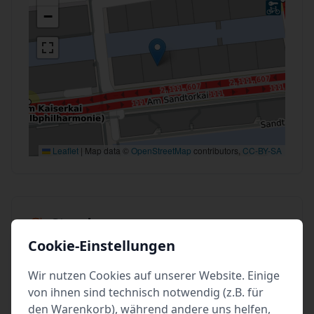
−
Leaflet
|
Map data ©
OpenStreetMap
contributors,
CC-BY-SA
Stand
Cookie-Einstellungen
vom: Di 19. Mai 2026 14:00
letzte Änderung: Ticketverfügbarkeit
Wir nutzen Cookies auf unserer Website. Einige
erstellt von: Lehmitz
von ihnen sind technisch notwendig (z.B. für
den Warenkorb), während andere uns helfen,