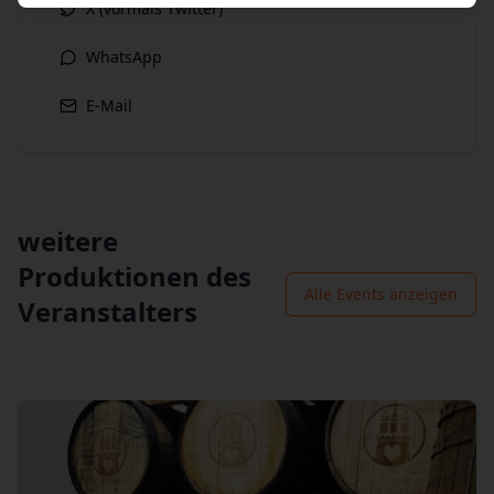
X (vormals Twitter)
WhatsApp
E-Mail
weitere
Produktionen des
Alle Events anzeigen
Veranstalters