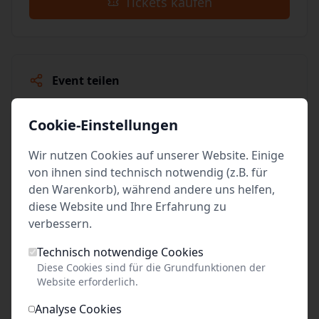
Tickets kaufen
Event teilen
Link kopieren
Cookie-Einstellungen
Social Media
Wir nutzen Cookies auf unserer Website. Einige
von ihnen sind technisch notwendig (z.B. für
Facebook
den Warenkorb), während andere uns helfen,
diese Website und Ihre Erfahrung zu
X (vormals Twitter)
verbessern.
WhatsApp
Technisch notwendige Cookies
Diese Cookies sind für die Grundfunktionen der
E-Mail
Website erforderlich.
Analyse Cookies