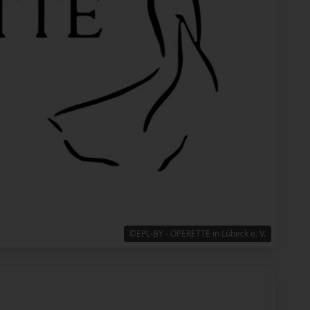
©EPL-BY - OPERETTE in Lübeck e. V.