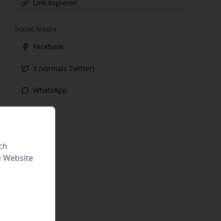
Link kopieren
Social Media
Facebook
X (vormals Twitter)
WhatsApp
E-Mail
ch
e Website