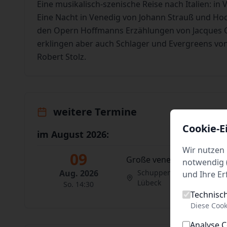
Eine musikalisch-szenische Reise nach Italien: i
Eine Nacht in Venedig von Johann Strauß und Hoch
den Opern Hoffmanns Erzählungen von Jacques O
erklingen aber auch Schlager und Evergreens von
Robert Stolz.
weitere Termine
Cookie-E
im August 2026:
Wir nutzen 
09
Große venezianische Rev
notwendig (
Aug. 2026
Schuppen 6
und Ihre Er
Lübeck
So. 14:30
Technisc
Diese Cook
Analyse 