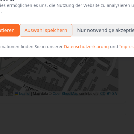
ies ermöglichen es uns, die Nutzung der Website zu analysieren 
.
ptieren
Auswahl speichern
Nur notwendige akzepti
rmationen finden Sie in unserer
Datenschutzerklärung
und
Impre
Leaflet
|
Map data ©
OpenStreetMap
contributors,
CC-BY-SA