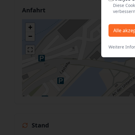
Diese Cook
Anfahrt
verbessern
+
Alle akze
−
Weitere Info
Stand