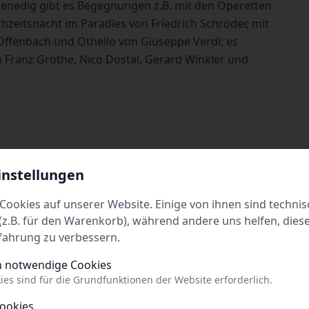
n Venedig gibt es Begegnungen z.B. mit den Operetten
zeitsnacht im Paradies von Friedrich Schröder, mit
ffenbach und Othello von Giuseppe Verdi; es
 Franz Grothe, Nico Dostal, Gerard Winkler und
instellungen
Cookies auf unserer Website. Einige von ihnen sind technis
ue
z.B. für den Warenkorb), während andere uns helfen, dies
Tickets
fahrung zu verbessern.
h notwendige Cookies
ies sind für die Grundfunktionen der Website erforderlich.
Cookies