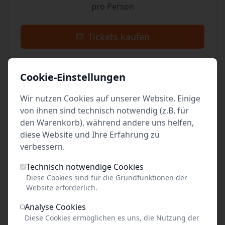
pro Person
Tickets kaufen
Cookie-Einstellungen
Event teilen
Wir nutzen Cookies auf unserer Website. Einige
von ihnen sind technisch notwendig (z.B. für
Link kopieren
den Warenkorb), während andere uns helfen,
diese Website und Ihre Erfahrung zu
Social Media
verbessern.
Facebook
Technisch notwendige Cookies
Diese Cookies sind für die Grundfunktionen der
X (vormals Twitter)
Website erforderlich.
WhatsApp
Analyse Cookies
Diese Cookies ermöglichen es uns, die Nutzung der