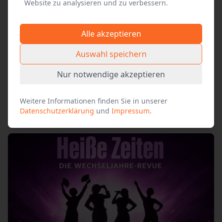
E-Mail
Website zu analysieren und zu verbessern.
Alle akzeptieren
Auswahl speichern
weitere
Nur notwendige akzeptieren
Produktionen des
Alle Events anzeigen
Veranstalters
Weitere Informationen finden Sie in unserer
Datenschutzerklärung
und
Impressum
.