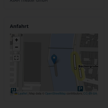
ASAH Theater GmbH
Anfahrt
+
−
Leaflet
|
Map data ©
OpenStreetMap
contributors,
CC-BY-SA