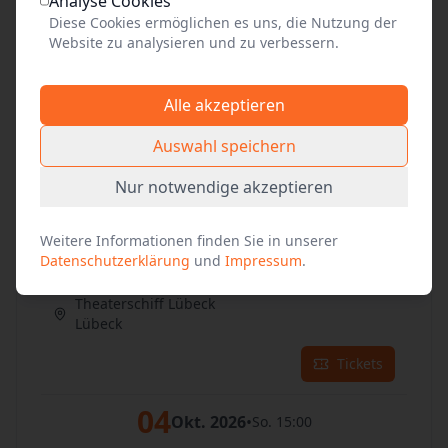
Analyse Cookies
Lübeck
Diese Cookies ermöglichen es uns, die Nutzung der
Website zu analysieren und zu verbessern.
Tickets
03
Okt. 2026
•
Alle akzeptieren
Sa. 16:00
Theaterschiff Lübeck
Auswahl speichern
Lübeck
Nur notwendige akzeptieren
Tickets
Weitere Informationen finden Sie in unserer
03
Datenschutzerklärung
und
Impressum
.
Okt. 2026
•
Sa. 19:30
Theaterschiff Lübeck
Lübeck
Tickets
04
Okt. 2026
•
So. 15:00