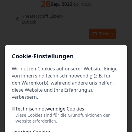
26
Sep. 2026
•
Sa. 19:30
Theaterschiff Lübeck
Lübeck
Tickets
27
Sep. 2026
•
So. 15:00
Cookie-Einstellungen
Theaterschiff Lübeck
Wir nutzen Cookies auf unserer Website. Einige
Lübeck
von ihnen sind technisch notwendig (z.B. für
Tickets
den Warenkorb), während andere uns helfen,
diese Website und Ihre Erfahrung zu
verbessern.
im Oktober 2026:
Technisch notwendige Cookies
02
Diese Cookies sind für die Grundfunktionen der
Okt. 2026
•
Fr. 19:30
Website erforderlich.
Theaterschiff Lübeck