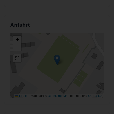
Anfahrt
+
−
Leaflet
|
Map data ©
OpenStreetMap
contributors,
CC-BY-SA