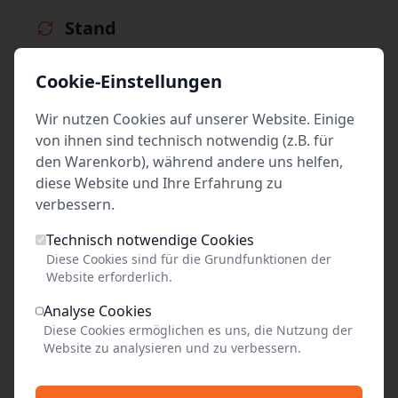
Stand
vom: So 07. Juni 2026 23:50
Cookie-Einstellungen
letzte Änderung: Ticketverfügbarkeit
erstellt von: Niederdeutsche Bühne Preetz e.V.
Wir nutzen Cookies auf unserer Website. Einige
von ihnen sind technisch notwendig (z.B. für
den Warenkorb), während andere uns helfen,
diese Website und Ihre Erfahrung zu
Preis unbekannt
verbessern.
pro Person
Technisch notwendige Cookies
Diese Cookies sind für die Grundfunktionen der
Website erforderlich.
Tickets kaufen
Analyse Cookies
Diese Cookies ermöglichen es uns, die Nutzung der
Website zu analysieren und zu verbessern.
Event teilen