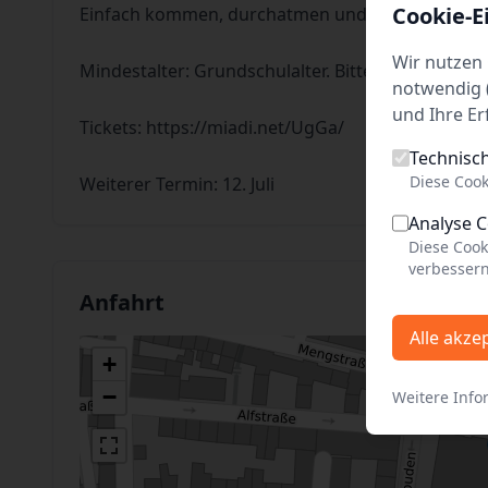
Cookie-E
Einfach kommen, durchatmen und losgehen.
Wir nutzen 
Mindestalter: Grundschulalter. Bitte beachte unse
notwendig (
und Ihre Er
Tickets:
https://miadi.net/UgGa/
Technisc
Diese Cook
Weiterer Termin: 12. Juli
Analyse 
Diese Cook
verbessern
Anfahrt
Alle akze
+
−
Weitere Info