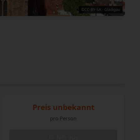
©CC-BY-SA - Gladigau
Preis unbekannt
pro Person
fällt aus