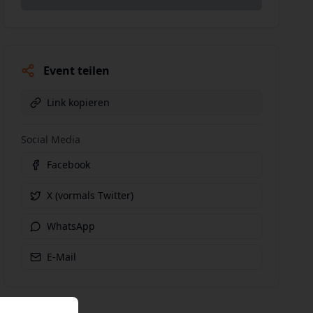
Event teilen
Link kopieren
Social Media
Facebook
X (vormals Twitter)
WhatsApp
E-Mail