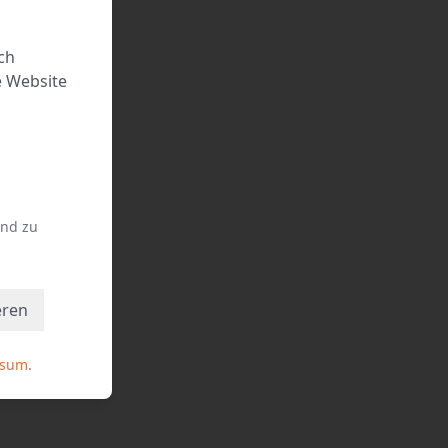
ch
e Website
und zu
eren
ssum
.