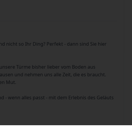
nd nicht so Ihr Ding? Perfekt - dann sind Sie hier
e unsere Türme bisher lieber vom Boden aus
sen und nehmen uns alle Zeit, die es braucht.
hen Mut.
 - wenn alles passt - mit dem Erlebnis des Geläuts