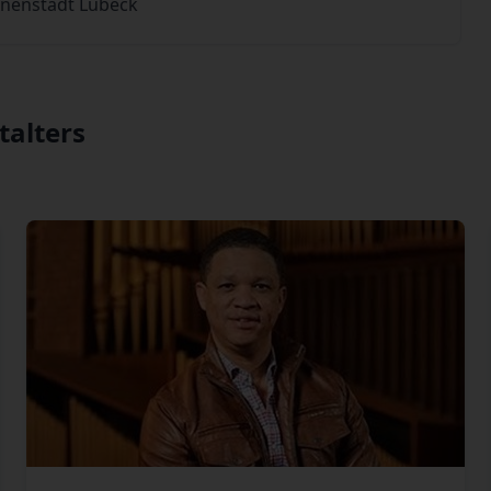
Innenstadt Lübeck
talters