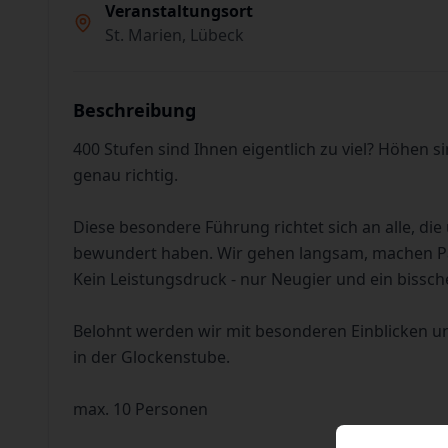
Veranstaltungsort
St. Marien, Lübeck
Beschreibung
400 Stufen sind Ihnen eigentlich zu viel? Höhen si
genau richtig.
Diese besondere Führung richtet sich an alle, di
bewundert haben. Wir gehen langsam, machen Pau
Kein Leistungsdruck - nur Neugier und ein bissc
Belohnt werden wir mit besonderen Einblicken und
in der Glockenstube.
max. 10 Personen