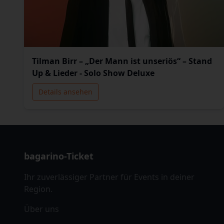
Tilman Birr – „Der Mann ist unseriös“ – Stand
Up & Lieder - Solo Show Deluxe
Details ansehen
bagarino-Ticket
Ihr zuverlässiger Partner für Events in deiner
Region.
Über uns