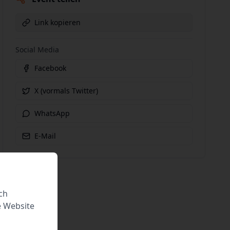
Link kopieren
Social Media
Facebook
X (vormals Twitter)
WhatsApp
E-Mail
ch
e Website