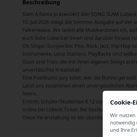
Beschreibung
Slam A Rama präsentiert den SONG SLAM Lübeck –
10. Juli 2026 steigt die Sommer Ausgabe auf de
Falkenwiese. Wir laden alle Musiker:innen ein, s
euch liebe Lübecker:innen und darüber hinaus
Ob Singer-Songwriter, Pop, Rock, Jazz, Hip-Hop o
Instrumente, Loop Stations, PlayBacks sind wil
Duos und Trios, die mit ihren eigenen Songs antr
unverfälschte Kreativität!
Eine Publikums Jury votet, wer die Bühne gerockt
Lasst uns zusammen einen unvergesslichen Abend 
feiern.
Cookie-E
Eintritt: Schüler/Studenten € 12 sonst € 15 + VV
online bei Lübeck Ticket. Bei Restkarten auch Ab
Wir nutzen 
Diese Veranstaltung ist ein überdachtes Open Air.
notwendig (
und Ihre Er