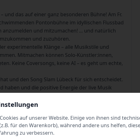
 und das auf einer ganz besonderen Bühne! Am Fr.
r schwimmenden Pontonbühne im idyllischen Flussbad
ich anzumelden und mitzumachen! ... und natürlich
 rumzukommen und zuzuhören.
der experimentelle Klänge – alle Musikstile und
lkommen. Mitmachen können Solo-Künstler:innen,
eten. Keine Coversongs, keine AI – es geht um echte,
 hat und den Song Slam Lübeck für sich entscheidet.
haben und die positive Energie der live Musik
instellungen
K Gebühren. Vorverkauf an allen Theaterkassen und
endkasse.
Cookies auf unserer Website. Einige von ihnen sind technis
z.B. für den Warenkorb), während andere uns helfen, dies
fahrung zu verbessern.