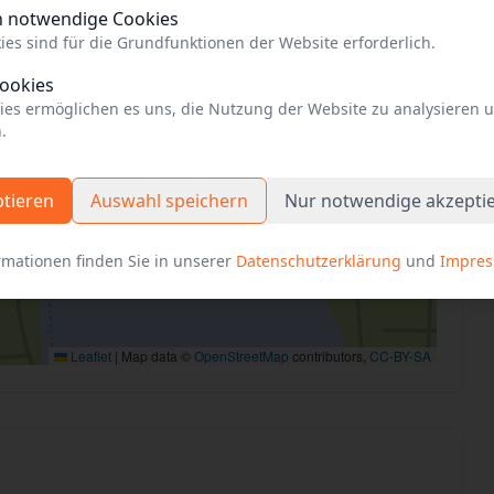
h notwendige Cookies
ies sind für die Grundfunktionen der Website erforderlich.
Cookies
ies ermöglichen es uns, die Nutzung der Website zu analysieren 
.
ptieren
Auswahl speichern
Nur notwendige akzepti
rmationen finden Sie in unserer
Datenschutzerklärung
und
Impre
Leaflet
|
Map data ©
OpenStreetMap
contributors,
CC-BY-SA