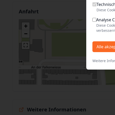
Technisc
Diese Cook
Anfahrt
Analyse 
Diese Cook
+
verbessern
−
Alle akze
Weitere Info
Weitere Informationen