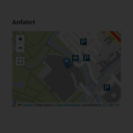
Anfahrt
+
−
Leaflet
|
Map data ©
OpenStreetMap
contributors,
CC-BY-SA