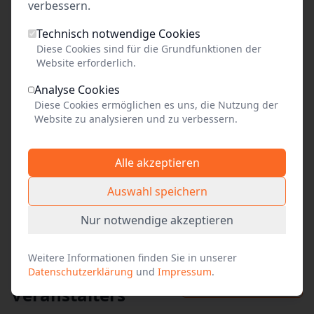
verbessern.
Link kopieren
Technisch notwendige Cookies
Social Media
Diese Cookies sind für die Grundfunktionen der
Website erforderlich.
Facebook
Analyse Cookies
X (vormals Twitter)
Diese Cookies ermöglichen es uns, die Nutzung der
Website zu analysieren und zu verbessern.
WhatsApp
Alle akzeptieren
E-Mail
Auswahl speichern
Nur notwendige akzeptieren
weitere
Weitere Informationen finden Sie in unserer
Produktionen des
Datenschutzerklärung
und
Impressum
.
Alle Events anzeigen
Veranstalters