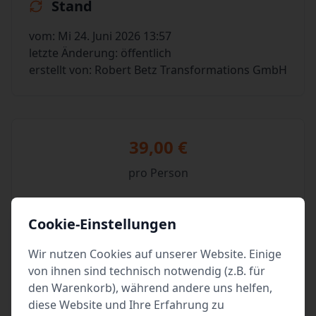
Stand
vom: Mi 24. Juni 2026 13:57
letzte Änderung: öffentlich
erstellt von: Robert Betz Transformations GmbH
39,00 €
pro Person
Tickets kaufen
Cookie-Einstellungen
Wir nutzen Cookies auf unserer Website. Einige
von ihnen sind technisch notwendig (z.B. für
den Warenkorb), während andere uns helfen,
Event teilen
diese Website und Ihre Erfahrung zu