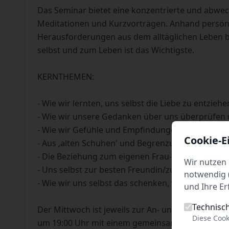
Das Seminar bietet eine konzentrierte und abw
Meditationen und Kurzvorträgen. Anhand persönl
Herausforderungen aus dem alltäglichen Leben be
selbst und zum Leben ist das Wichtigste.
KERNTHEMEN:
- Wie wir lernten, uns selbst die Liebe zu entziehe
- Wie wir unsere Gedanken über uns überprüfen
- Wie wir Gefühle und Empfindungen verwandel
Cookie-E
- Aus ‚alten Schuhen' und Begrenzungen ausstei
- Die Beziehung zum eigenen Frau-Sein/Mann-Se
Wir nutzen 
- Uns selbst zur besten Freundin/zum besten Fr
notwendig (
- Wie wir uns selbst das schenken, was wir von 
und Ihre Er
Technisc
Der Mittwoch ist jeweils zur An- und Abreise v
Diese Cook
um 19:00 Uhr mit einem gemeinsamen Abendess