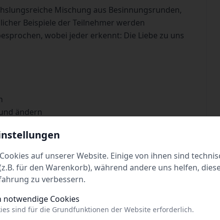
echslungsreiche Mischung aus Besinnungsrunden,
icher Beispiele der Teilnehmer werden
sprochen, wobei jeder erkennt: Die Liebe zu uns
n
 und ändern
n können
instellungen
gen
in und zum eigenen Körper
Cookies auf unserer Website. Einige von ihnen sind technis
eund machen
z.B. für den Warenkorb), während andere uns helfen, dies
anderen erwarten
fahrung zu verbessern.
h notwendige Cookies
orgesehen. Das Seminar beginnt am Mittwoch Abend
ies sind für die Grundfunktionen der Website erforderlich.
en.