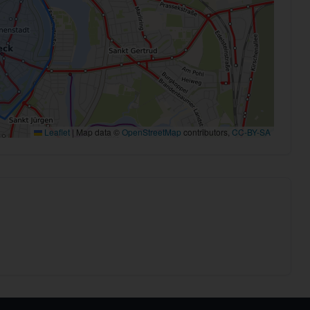
Leaflet
|
Map data ©
OpenStreetMap
contributors,
CC-BY-SA