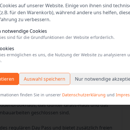
Cookies auf unserer Website. Einige von ihnen sind technis
z.B. für den Warenkorb), während andere uns helfen, dies
fahrung zu verbessern.
 auf der Webseite der Einrichtung
h notwendige Cookies
ies sind für die Grundfunktionen der Website erforderlich.
Cookies
ies ermöglichen es uns, die Nutzung der Website zu analysieren 
.
chen Museen des Lübecker Museumsverbunds,
ptieren
Auswahl speichern
Nur notwendige akzepti
s-Haus, die Katharinenkirche, das Museum
 das Museum Behnhaus Drägerhaus, das
rmationen finden Sie in unserer
Datenschutzerklärung
und
Impre
m, die Kunsthalle St. Annen sowie die Sammlung
 Buddenbrookhaus, das Günter Grass-Haus und das
bauarbeiten geschlossen sind.
des regulären Day Pass und bietet zusätzlich freien