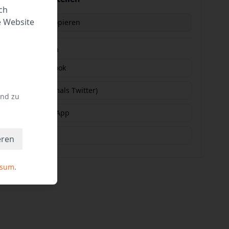
ch
e Website
Link kopieren
Social Media
Facebook
X (vormals Twitter)
und zu
WhatsApp
E-Mail
eren
ssum
.