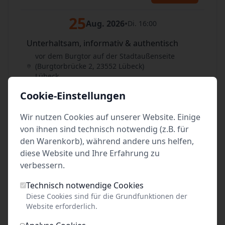
25
Aug. 2026
•
Di. 16:00
Unterhaltsam, informativ & authentisch
vor dem Burgtor auf der Stadtaußenseite
(Burgtorbrücke 2, 23552 Lübeck)
Lübeck
Cookie-Einstellungen
Tickets
Wir nutzen Cookies auf unserer Website. Einige
26
Aug. 2026
•
Mi. 14:00
von ihnen sind technisch notwendig (z.B. für
den Warenkorb), während andere uns helfen,
Unterhaltsam, informativ & authentisch
diese Website und Ihre Erfahrung zu
vor dem Burgtor auf der Stadtaußenseite
verbessern.
(Burgtorbrücke 2, 23552 Lübeck)
Lübeck
Technisch notwendige Cookies
Diese Cookies sind für die Grundfunktionen der
Tickets
Website erforderlich.