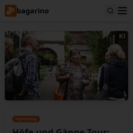
bagarino
Sightseeing
Höfe und Gänge Tour: