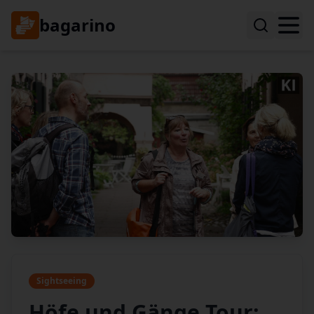
bagarino
Sightseeing
Höfe und Gänge Tour: