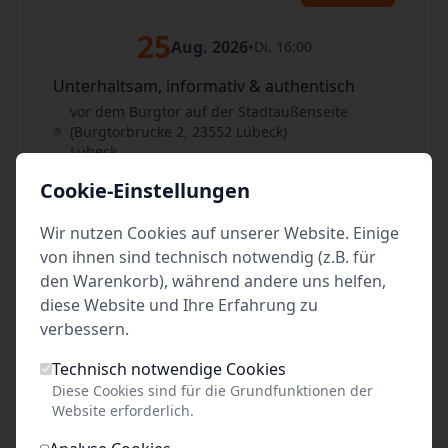
25
Aug. 2026
•
Di. 16:00
Unterhaltsam, informativ & authentisch
vor dem Burgtor auf der Stadtaußenseite
(Burgtorbrücke 2, 23552 Lübeck)
Lübeck
Cookie-Einstellungen
Tickets
Wir nutzen Cookies auf unserer Website. Einige
26
Aug. 2026
•
Mi. 14:00
von ihnen sind technisch notwendig (z.B. für
den Warenkorb), während andere uns helfen,
Unterhaltsam, informativ & authentisch
diese Website und Ihre Erfahrung zu
vor dem Burgtor auf der Stadtaußenseite
verbessern.
(Burgtorbrücke 2, 23552 Lübeck)
Lübeck
Technisch notwendige Cookies
Diese Cookies sind für die Grundfunktionen der
Tickets
Website erforderlich.