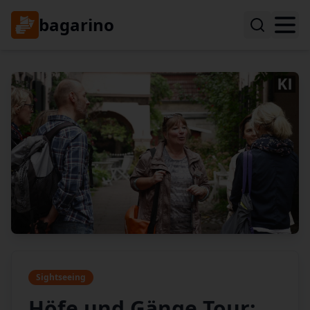
bagarino
Sightseeing
Höfe und Gänge Tour: