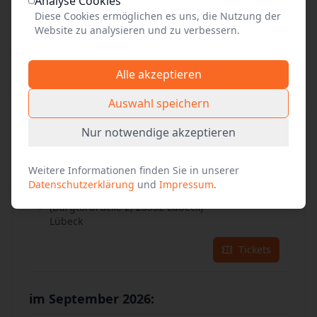
30
Analyse Cookies
Aug. 2026
•
So. 14:00
Diese Cookies ermöglichen es uns, die Nutzung der
Website zu analysieren und zu verbessern.
Unterhaltsam, informativ & authentisch
vor dem Burgtor auf der Stadtaußenseite
(Burgtorbrücke 2, 23552 Lübeck)
Alle akzeptieren
Lübeck
Auswahl speichern
Tickets
Nur notwendige akzeptieren
31
Aug. 2026
•
Mo. 16:00
Weitere Informationen finden Sie in unserer
Unterhaltsam, informativ & authentisch
Datenschutzerklärung
und
Impressum
.
vor dem Burgtor auf der Stadtaußenseite
(Burgtorbrücke 2, 23552 Lübeck)
Lübeck
Tickets
im September 2026: