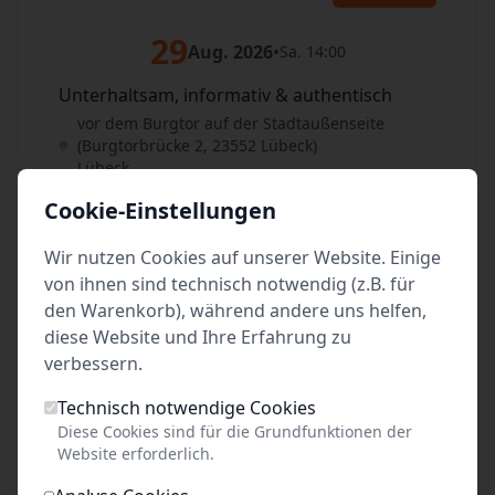
29
Aug. 2026
•
Sa. 14:00
Unterhaltsam, informativ & authentisch
vor dem Burgtor auf der Stadtaußenseite
(Burgtorbrücke 2, 23552 Lübeck)
Lübeck
Cookie-Einstellungen
Tickets
Wir nutzen Cookies auf unserer Website. Einige
29
Aug. 2026
•
Sa. 16:00
von ihnen sind technisch notwendig (z.B. für
den Warenkorb), während andere uns helfen,
Unterhaltsam, informativ & authentisch
diese Website und Ihre Erfahrung zu
vor dem Burgtor auf der Stadtaußenseite
verbessern.
(Burgtorbrücke 2, 23552 Lübeck)
Lübeck
Technisch notwendige Cookies
Diese Cookies sind für die Grundfunktionen der
Tickets
Website erforderlich.