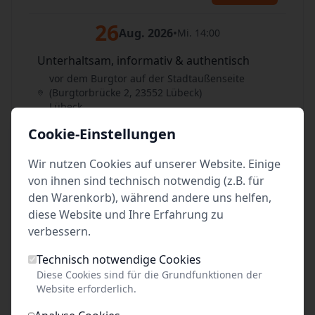
26
Aug. 2026
•
Mi. 14:00
Unterhaltsam, informativ & authentisch
vor dem Burgtor auf der Stadtaußenseite
(Burgtorbrücke 2, 23552 Lübeck)
Lübeck
Cookie-Einstellungen
Tickets
Wir nutzen Cookies auf unserer Website. Einige
27
Aug. 2026
•
Do. 16:00
von ihnen sind technisch notwendig (z.B. für
den Warenkorb), während andere uns helfen,
Unterhaltsam, informativ & authentisch
diese Website und Ihre Erfahrung zu
vor dem Burgtor auf der Stadtaußenseite
verbessern.
(Burgtorbrücke 2, 23552 Lübeck)
Lübeck
Technisch notwendige Cookies
Diese Cookies sind für die Grundfunktionen der
Tickets
Website erforderlich.