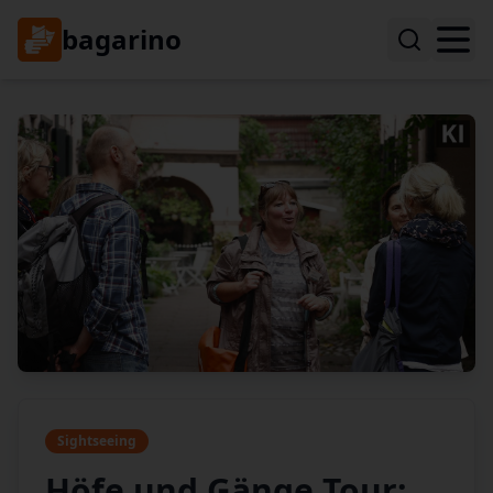
bagarino
Sightseeing
Höfe und Gänge Tour: