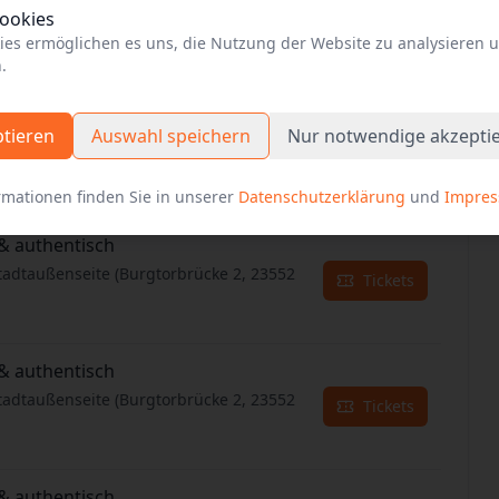
Cookies
tadtaußenseite (Burgtorbrücke 2, 23552
Tickets
ies ermöglichen es uns, die Nutzung der Website zu analysieren 
.
& authentisch
ptieren
Auswahl speichern
Nur notwendige akzepti
tadtaußenseite (Burgtorbrücke 2, 23552
Tickets
rmationen finden Sie in unserer
Datenschutzerklärung
und
Impre
& authentisch
tadtaußenseite (Burgtorbrücke 2, 23552
Tickets
& authentisch
tadtaußenseite (Burgtorbrücke 2, 23552
Tickets
& authentisch