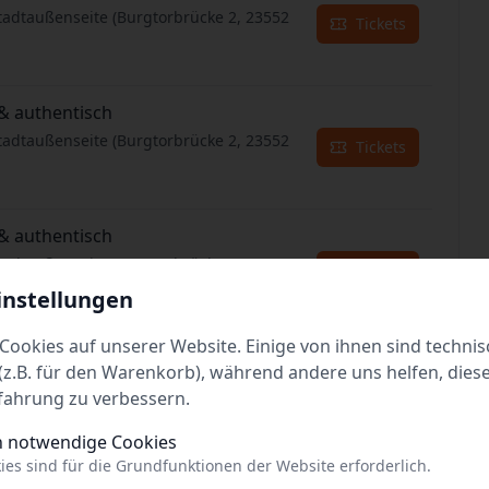
tadtaußenseite (Burgtorbrücke 2, 23552
Tickets
& authentisch
tadtaußenseite (Burgtorbrücke 2, 23552
Tickets
& authentisch
tadtaußenseite (Burgtorbrücke 2, 23552
Tickets
instellungen
Cookies auf unserer Website. Einige von ihnen sind technis
& authentisch
z.B. für den Warenkorb), während andere uns helfen, dies
tadtaußenseite (Burgtorbrücke 2, 23552
Tickets
fahrung zu verbessern.
h notwendige Cookies
ies sind für die Grundfunktionen der Website erforderlich.
& authentisch