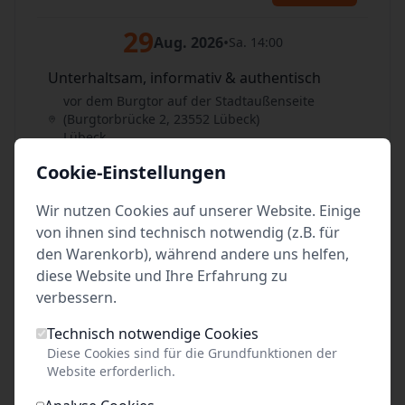
29
Aug. 2026
•
Sa. 14:00
Unterhaltsam, informativ & authentisch
vor dem Burgtor auf der Stadtaußenseite
(Burgtorbrücke 2, 23552 Lübeck)
Lübeck
Cookie-Einstellungen
Tickets
Wir nutzen Cookies auf unserer Website. Einige
29
Aug. 2026
•
Sa. 16:00
von ihnen sind technisch notwendig (z.B. für
den Warenkorb), während andere uns helfen,
Unterhaltsam, informativ & authentisch
diese Website und Ihre Erfahrung zu
vor dem Burgtor auf der Stadtaußenseite
verbessern.
(Burgtorbrücke 2, 23552 Lübeck)
Lübeck
Technisch notwendige Cookies
Diese Cookies sind für die Grundfunktionen der
Tickets
Website erforderlich.