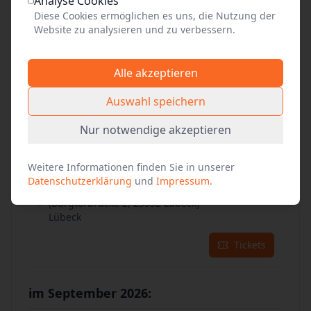
30
Analyse Cookies
Aug. 2026
•
So. 14:00
Diese Cookies ermöglichen es uns, die Nutzung der
Website zu analysieren und zu verbessern.
Unterhaltsam, informativ & authentisch
vor dem Burgtor auf der Stadtaußenseite
(Burgtorbrücke 2, 23552 Lübeck)
Alle akzeptieren
Lübeck
Auswahl speichern
Tickets
Nur notwendige akzeptieren
31
Aug. 2026
•
Mo. 16:00
Weitere Informationen finden Sie in unserer
Unterhaltsam, informativ & authentisch
Datenschutzerklärung
und
Impressum
.
vor dem Burgtor auf der Stadtaußenseite
(Burgtorbrücke 2, 23552 Lübeck)
Lübeck
Tickets
im September 2026: