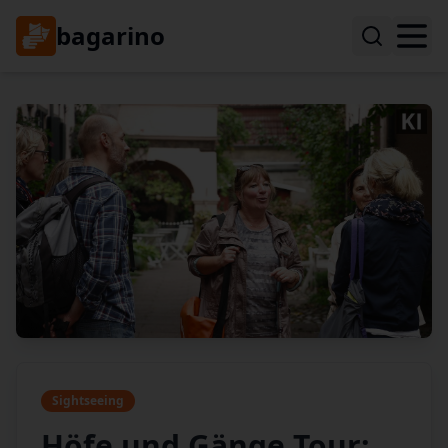
bagarino
Sightseeing
Höfe und Gänge Tour: