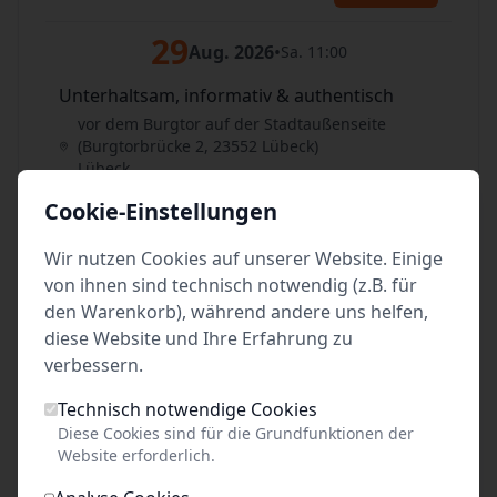
29
Aug. 2026
•
Sa. 11:00
Unterhaltsam, informativ & authentisch
vor dem Burgtor auf der Stadtaußenseite
(Burgtorbrücke 2, 23552 Lübeck)
Lübeck
Cookie-Einstellungen
Tickets
Wir nutzen Cookies auf unserer Website. Einige
29
Aug. 2026
•
Sa. 14:00
von ihnen sind technisch notwendig (z.B. für
den Warenkorb), während andere uns helfen,
Unterhaltsam, informativ & authentisch
diese Website und Ihre Erfahrung zu
vor dem Burgtor auf der Stadtaußenseite
verbessern.
(Burgtorbrücke 2, 23552 Lübeck)
Lübeck
Technisch notwendige Cookies
Diese Cookies sind für die Grundfunktionen der
Tickets
Website erforderlich.