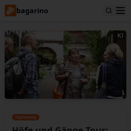
bagarino
Sightseeing
Höfe und Gänge Tour: