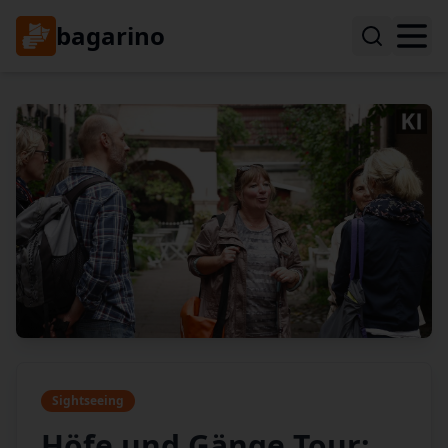
bagarino
Sightseeing
Höfe und Gänge Tour: