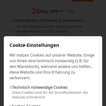
26
Aug. 2026
•
Mi. 14:00
Unterhaltsam, informativ & authentisch
vor dem Burgtor auf der Stadtaußenseite
(Burgtorbrücke 2, 23552 Lübeck)
Lübeck
Cookie-Einstellungen
Tickets
Wir nutzen Cookies auf unserer Website. Einige
27
Aug. 2026
•
Do. 16:00
von ihnen sind technisch notwendig (z.B. für
den Warenkorb), während andere uns helfen,
Unterhaltsam, informativ & authentisch
diese Website und Ihre Erfahrung zu
vor dem Burgtor auf der Stadtaußenseite
verbessern.
(Burgtorbrücke 2, 23552 Lübeck)
Lübeck
Technisch notwendige Cookies
Diese Cookies sind für die Grundfunktionen der
Tickets
Website erforderlich.