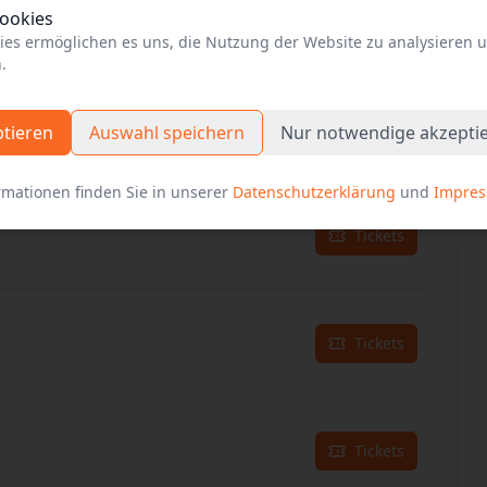
Cookies
Tickets
ies ermöglichen es uns, die Nutzung der Website zu analysieren 
.
Tickets
ptieren
Auswahl speichern
Nur notwendige akzepti
rmationen finden Sie in unserer
Datenschutzerklärung
und
Impre
Tickets
Tickets
Tickets