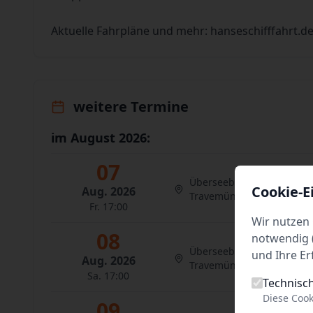
Aktuelle Fahrpläne und mehr: hanseschifffahrt.d
weitere Termine
im August 2026:
07
Überseebrücke 2
Cookie-E
Aug. 2026
Travemünde
Fr. 17:00
Wir nutzen 
08
notwendig (
Überseebrücke 2
und Ihre Er
Aug. 2026
Travemünde
Sa. 17:00
Technisc
Diese Cook
09