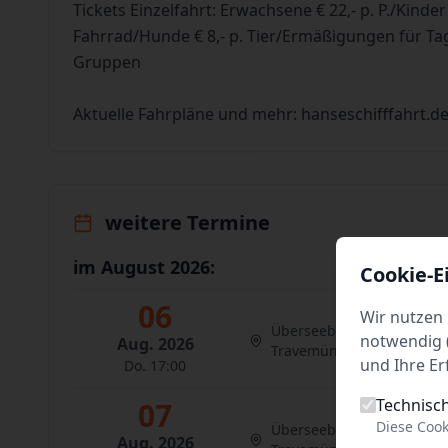
Tickets Einzelfahrt: Erwachsene € 22,- p. P./Kinder (
Fahrrad/Hunde € 8,- p. Tier/Ermäßigungen für Ta
Gruppen
Aktuelle Fahrpläne und mehr: hanseschifffahrt.d
weitere Termine
im August 2026:
Cookie-E
06
Wir nutzen 
Überseebrücke 2
notwendig (
Aug. 2026
Travemünde
und Ihre Er
Do. 17:00
Technisc
07
Diese Cook
Überseebrücke 2
Aug. 2026