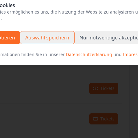
Cookies
ies ermöglichen es uns, die Nutzung der Website zu analysieren 
.
Tickets
ptieren
Auswahl speichern
Nur notwendige akzepti
rmationen finden Sie in unserer
Datenschutzerklärung
und
Impre
Tickets
Tickets
Tickets