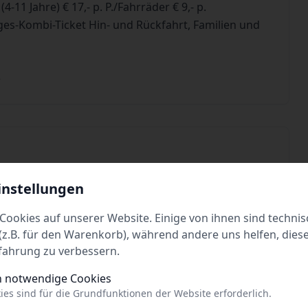
4-11 Jahre) € 17,- p. P./Fahrräder € 9,- p.
ges-Kombi-Ticket Hin- und Rückfahrt, Familien und
e
instellungen
Cookies auf unserer Website. Einige von ihnen sind technis
Tickets
z.B. für den Warenkorb), während andere uns helfen, dies
fahrung zu verbessern.
h notwendige Cookies
ies sind für die Grundfunktionen der Website erforderlich.
Tickets