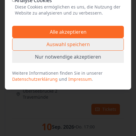
Analyse Cookies
Travemünde
Diese Cookies ermöglichen es uns, die Nutzung der
Tickets
Website zu analysieren und zu verbessern.
08
Sep. 2026
•
Di. 17:00
Alle akzeptieren
Überseebrücke 2
Auswahl speichern
Travemünde
Nur notwendige akzeptieren
Tickets
Weitere Informationen finden Sie in unserer
09
Sep. 2026
•
Mi. 17:00
Datenschutzerklärung
und
Impressum
.
Überseebrücke 2
Travemünde
Tickets
10
Sep. 2026
•
Do. 17:00