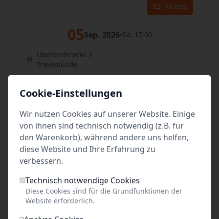
Tickets
05
Sep. 2026
•
Sa. 17:00
Überseebrücke 2
Travemünde
Tickets
Cookie-Einstellungen
06
Sep. 2026
•
So. 17:00
Wir nutzen Cookies auf unserer Website. Einige
von ihnen sind technisch notwendig (z.B. für
Überseebrücke 2
den Warenkorb), während andere uns helfen,
Travemünde
diese Website und Ihre Erfahrung zu
verbessern.
Tickets
Technisch notwendige Cookies
07
Sep. 2026
•
Mo. 17:00
Diese Cookies sind für die Grundfunktionen der
Website erforderlich.
Überseebrücke 2