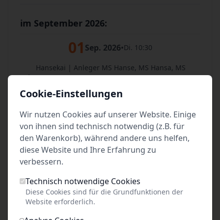
im September 2026:
01
Sep. 2026
•
Di. 10:30
Hansekai | Anleger MS Hanse, MS Hansa, MS
Hermes
Lübeck
Cookie-Einstellungen
Tickets
Wir nutzen Cookies auf unserer Website. Einige
von ihnen sind technisch notwendig (z.B. für
02
Sep. 2026
•
Mi. 10:30
den Warenkorb), während andere uns helfen,
diese Website und Ihre Erfahrung zu
Hansekai | Anleger MS Hanse, MS Hansa, MS
verbessern.
Hermes
Lübeck
Technisch notwendige Cookies
Diese Cookies sind für die Grundfunktionen der
Tickets
Website erforderlich.