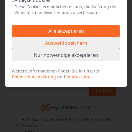
03
Analyse Cookies
Sep. 2026
•
Do. 10:30
Diese Cookies ermöglichen es uns, die Nutzung der
Website zu analysieren und zu verbessern.
Hansekai | Anleger MS Hanse, MS Hansa, MS
Hermes
Lübeck
Alle akzeptieren
Tickets
Auswahl speichern
04
Sep. 2026
•
Nur notwendige akzeptieren
Fr. 10:30
Hansekai | Anleger MS Hanse, MS Hansa, MS
Weitere Informationen finden Sie in unserer
Hermes
Datenschutzerklärung
und
Impressum
.
Lübeck
Tickets
05
Sep. 2026
•
Sa. 10:30
Hansekai | Anleger MS Hanse, MS Hansa, MS
Hermes
Lübeck