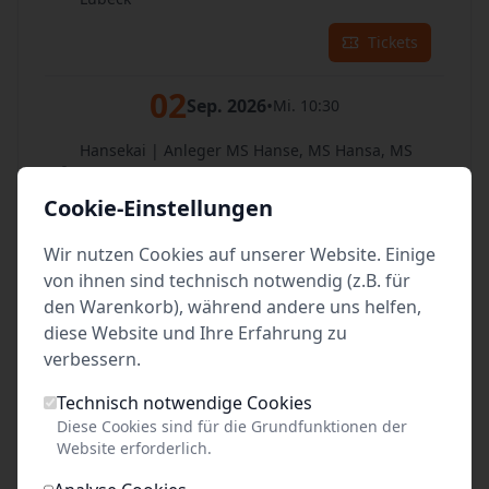
Tickets
02
Sep. 2026
•
Mi. 10:30
Hansekai | Anleger MS Hanse, MS Hansa, MS
Hermes
Lübeck
Cookie-Einstellungen
Tickets
Wir nutzen Cookies auf unserer Website. Einige
von ihnen sind technisch notwendig (z.B. für
03
Sep. 2026
•
Do. 10:30
den Warenkorb), während andere uns helfen,
diese Website und Ihre Erfahrung zu
Hansekai | Anleger MS Hanse, MS Hansa, MS
verbessern.
Hermes
Lübeck
Technisch notwendige Cookies
Diese Cookies sind für die Grundfunktionen der
Tickets
Website erforderlich.