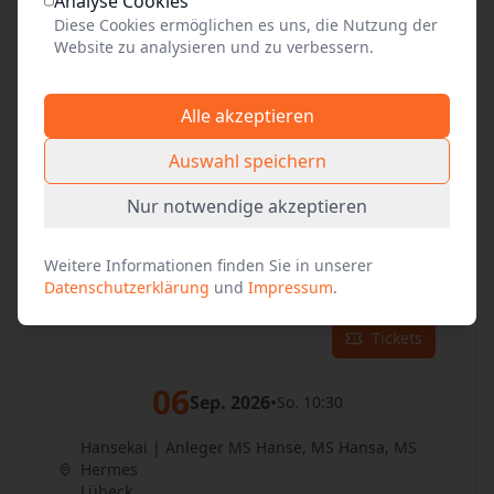
04
Analyse Cookies
Sep. 2026
•
Fr. 10:30
Diese Cookies ermöglichen es uns, die Nutzung der
Website zu analysieren und zu verbessern.
Hansekai | Anleger MS Hanse, MS Hansa, MS
Hermes
Lübeck
Alle akzeptieren
Tickets
Auswahl speichern
05
Sep. 2026
•
Nur notwendige akzeptieren
Sa. 10:30
Hansekai | Anleger MS Hanse, MS Hansa, MS
Weitere Informationen finden Sie in unserer
Hermes
Datenschutzerklärung
und
Impressum
.
Lübeck
Tickets
06
Sep. 2026
•
So. 10:30
Hansekai | Anleger MS Hanse, MS Hansa, MS
Hermes
Lübeck