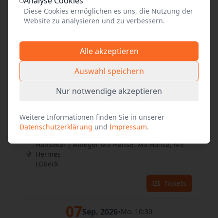
Analyse Cookies
Tickets
Diese Cookies ermöglichen es uns, die Nutzung der
Website zu analysieren und zu verbessern.
05
Sep. 2026
•
Sa. 10:30
Alle akzeptieren
Hansekai | Anleger MS Hanse, MS Hansa, MS
Hermes
Auswahl speichern
Lübeck
Nur notwendige akzeptieren
Tickets
Weitere Informationen finden Sie in unserer
06
Sep. 2026
•
So. 10:30
Datenschutzerklärung
und
Impressum
.
Hansekai | Anleger MS Hanse, MS Hansa, MS
Hermes
Lübeck
Tickets
07
Sep. 2026
•
Mo. 10:30