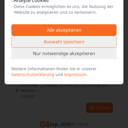
Analyse Cookies
Tickets
Diese Cookies ermöglichen es uns, die Nutzung der
Website zu analysieren und zu verbessern.
02
Sep. 2026
•
Mi. 10:30
Alle akzeptieren
Hansekai | Anleger MS Hanse, MS Hansa, MS
Hermes
Auswahl speichern
Lübeck
Nur notwendige akzeptieren
Tickets
Weitere Informationen finden Sie in unserer
03
Sep. 2026
•
Do. 10:30
Datenschutzerklärung
und
Impressum
.
Hansekai | Anleger MS Hanse, MS Hansa, MS
Hermes
Lübeck
Tickets
04
Sep. 2026
•
Fr. 10:30