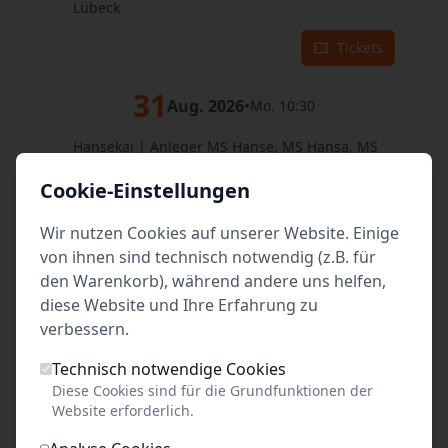
Lübeck
Tickets
31
Aug. 2026
•
Mo. 10:30
Hansekai | Anleger MS Hanse, MS Hansa, MS
Hermes
Cookie-Einstellungen
Lübeck
Tickets
Wir nutzen Cookies auf unserer Website. Einige
von ihnen sind technisch notwendig (z.B. für
den Warenkorb), während andere uns helfen,
im September 2026:
diese Website und Ihre Erfahrung zu
verbessern.
01
Sep. 2026
•
Di. 10:30
Technisch notwendige Cookies
Hansekai | Anleger MS Hanse, MS Hansa, MS
Diese Cookies sind für die Grundfunktionen der
Hermes
Website erforderlich.
Lübeck