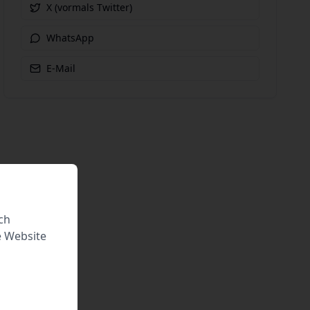
X (vormals Twitter)
WhatsApp
E-Mail
ch
e Website