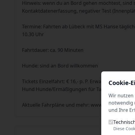
Hinweis: wenn du an Bord gehen möchtest, sind 
Kontaktdatenerfassung, negativer Test (Innenplä
Termine: Fahrten ab Lübeck mit MS Hanse täglich
10.30 Uhr
Fahrtdauer: ca. 90 Minuten
Hunde: sind an Bord willkommen
Tickets Einzelfahrt: € 16,- p. P. Erwachsene/€ 11,- p.
Cookie-E
Hund Hunde/Ermäßigungen für Tages-Kombi-Ticke
Wir nutzen 
notwendig (
Aktuelle Fahrpläne und mehr: www.hanseschifffa
und Ihre Er
Technisc
Diese Cook