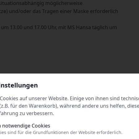
situationsabhängig möglicherweise
tze) und/oder das Tragen einer Maske erforderlich
 um 13.00 und 17.00 Uhr, mit MS Hansa täglich um
 P. Kinder (4 bis 14 Jahre)/€ 8,- p. Fahrrad/€ 4,- p.
instellungen
t Hin- und Rückfahrt, Familien und Gruppen
Cookies auf unserer Website. Einige von ihnen sind technis
z.B. für den Warenkorb), während andere uns helfen, dies
hrt.de
fahrung zu verbessern.
h notwendige Cookies
ies sind für die Grundfunktionen der Website erforderlich.