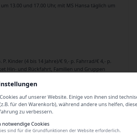
 um 13.00 und 17.00 Uhr, mit MS Hansa täglich um
 P. Kinder (4 bis 14 Jahre)/€ 9,- p. Fahrrad/€ 4,- p.
t Hin- und Rückfahrt, Familien und Gruppen
instellungen
hrt.de
Cookies auf unserer Website. Einige von ihnen sind technis
z.B. für den Warenkorb), während andere uns helfen, dies
fahrung zu verbessern.
h notwendige Cookies
ies sind für die Grundfunktionen der Website erforderlich.