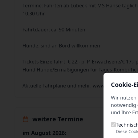
Termine: Fahrten ab Lübeck mit MS Hanse täglich
10.30 Uhr
Fahrtdauer: ca. 90 Minuten
Hunde: sind an Bord willkommen
Tickets Einzelfahrt: € 22,- p. P. Erwachsene/€ 17,- p.
Hund Hunde/Ermäßigungen für Tages-Kombi-Ticke
Cookie-E
Aktuelle Fahrpläne und mehr: www.hanseschifffa
Wir nutzen 
notwendig (
und Ihre Er
weitere Termine
Technisc
Diese Cook
im August 2026: