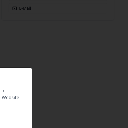
E-Mail
ch
e Website