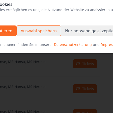
Cookies
ies ermöglichen es uns, die Nutzung der Website zu analysieren 
anse, MS Hansa, MS Hermes
Tickets
.
ptieren
Auswahl speichern
Nur notwendige akzepti
anse, MS Hansa, MS Hermes
Tickets
rmationen finden Sie in unserer
Datenschutzerklärung
und
Impre
anse, MS Hansa, MS Hermes
Tickets
anse, MS Hansa, MS Hermes
Tickets
anse, MS Hansa, MS Hermes