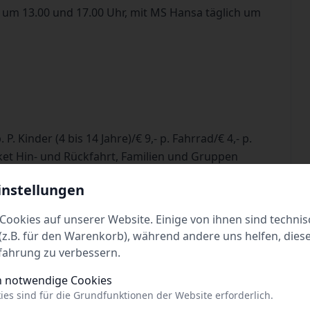
 um 13.00 und 17.00 Uhr, mit MS Hansa täglich um
 P. Kinder (4 bis 14 Jahre)/€ 9,- p. Fahrrad/€ 4,- p.
t Hin- und Rückfahrt, Familien und Gruppen
instellungen
hrt.de
Cookies auf unserer Website. Einige von ihnen sind technis
z.B. für den Warenkorb), während andere uns helfen, dies
fahrung zu verbessern.
h notwendige Cookies
ies sind für die Grundfunktionen der Website erforderlich.