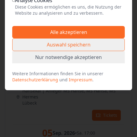
Analyse Cookies
Tickets
Diese Cookies ermöglichen es uns, die Nutzung der
Website zu analysieren und zu verbessern.
03
Sep. 2026
•
Do. 17:00
Alle akzeptieren
Hansekai | Anleger MS Hanse, MS Hansa, MS
Hermes
Auswahl speichern
Lübeck
Nur notwendige akzeptieren
Tickets
Weitere Informationen finden Sie in unserer
04
Sep. 2026
•
Fr. 17:00
Datenschutzerklärung
und
Impressum
.
Hansekai | Anleger MS Hanse, MS Hansa, MS
Hermes
Lübeck
Tickets
05
Sep. 2026
•
Sa. 17:00