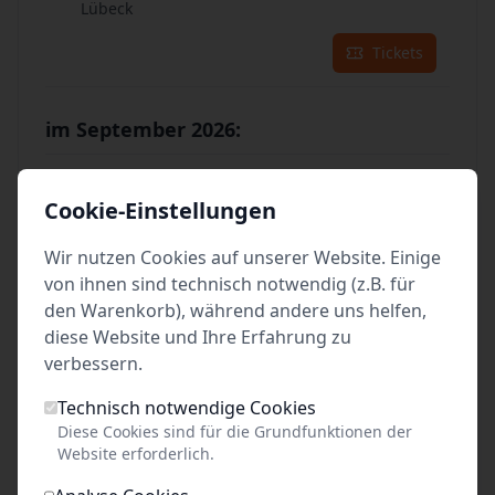
Lübeck
Tickets
im September 2026:
01
Sep. 2026
•
Di. 17:00
Cookie-Einstellungen
Hansekai | Anleger MS Hanse, MS Hansa, MS
Hermes
Wir nutzen Cookies auf unserer Website. Einige
Lübeck
von ihnen sind technisch notwendig (z.B. für
den Warenkorb), während andere uns helfen,
Tickets
diese Website und Ihre Erfahrung zu
verbessern.
02
Sep. 2026
•
Mi. 17:00
Technisch notwendige Cookies
Hansekai | Anleger MS Hanse, MS Hansa, MS
Diese Cookies sind für die Grundfunktionen der
Hermes
Website erforderlich.
Lübeck