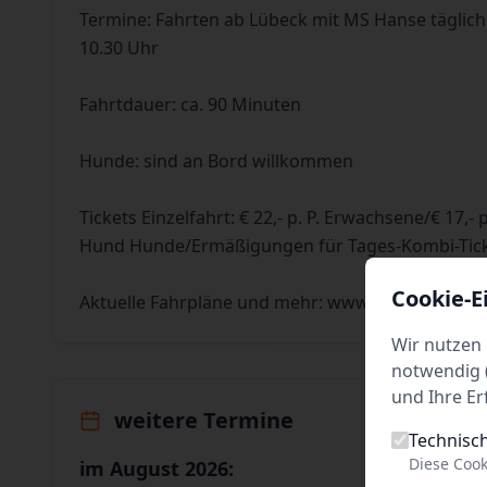
Termine: Fahrten ab Lübeck mit MS Hanse täglich
10.30 Uhr
Fahrtdauer: ca. 90 Minuten
Hunde: sind an Bord willkommen
Tickets Einzelfahrt: € 22,- p. P. Erwachsene/€ 17,- p.
Hund Hunde/Ermäßigungen für Tages-Kombi-Ticke
Cookie-E
Aktuelle Fahrpläne und mehr: www.hanseschifffa
Wir nutzen 
notwendig (
und Ihre Er
weitere Termine
Technisc
Diese Cook
im August 2026: