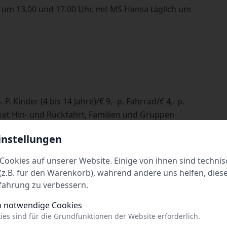
 um 13.00 und 17.00 Uhr, mit MS Hansa täglich um
 P. Kinder (4 bis 14 Jahre)/€ 9,- p. Fahrrad/€ 4,- p.
t Hin- und Rückfahrt, Familien und Gruppen
instellungen
hrt.de
Cookies auf unserer Website. Einige von ihnen sind technis
z.B. für den Warenkorb), während andere uns helfen, dies
fahrung zu verbessern.
h notwendige Cookies
ies sind für die Grundfunktionen der Website erforderlich.