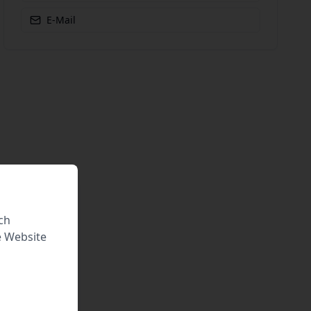
E-Mail
ch
e Website