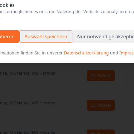
Cookies
ies ermöglichen es uns, die Nutzung der Website zu analysieren 
anse, MS Hansa, MS Hermes
Tickets
.
ptieren
Auswahl speichern
Nur notwendige akzepti
anse, MS Hansa, MS Hermes
Tickets
rmationen finden Sie in unserer
Datenschutzerklärung
und
Impre
anse, MS Hansa, MS Hermes
Tickets
anse, MS Hansa, MS Hermes
Tickets
anse, MS Hansa, MS Hermes