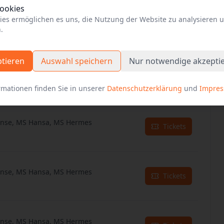
Cookies
ies ermöglichen es uns, die Nutzung der Website zu analysieren 
anse, MS Hansa, MS Hermes
Tickets
.
ptieren
Auswahl speichern
Nur notwendige akzepti
anse, MS Hansa, MS Hermes
Tickets
rmationen finden Sie in unserer
Datenschutzerklärung
und
Impre
anse, MS Hansa, MS Hermes
Tickets
anse, MS Hansa, MS Hermes
Tickets
anse, MS Hansa, MS Hermes