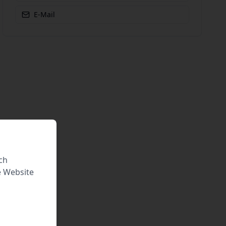
E-Mail
ch
e Website