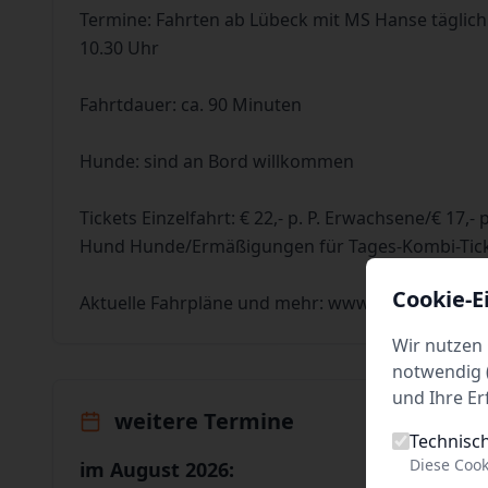
Termine: Fahrten ab Lübeck mit MS Hanse täglich
10.30 Uhr
Fahrtdauer: ca. 90 Minuten
Hunde: sind an Bord willkommen
Tickets Einzelfahrt: € 22,- p. P. Erwachsene/€ 17,- p.
Hund Hunde/Ermäßigungen für Tages-Kombi-Ticke
Cookie-E
Aktuelle Fahrpläne und mehr: www.hanseschifffa
Wir nutzen 
notwendig (
und Ihre Er
weitere Termine
Technisc
Diese Cook
im August 2026: