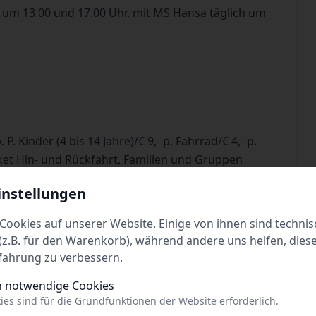
 um 13.00 und 17.00 Uhr, mit MS Hansa täglich um
 P. Kinder (4 bis 14 Jahre)/€ 9,- p. Fahrrad/€ 4,- p.
t Hin- und Rückfahrt, Familien und Gruppen
instellungen
hrt.de
Cookies auf unserer Website. Einige von ihnen sind technis
z.B. für den Warenkorb), während andere uns helfen, dies
fahrung zu verbessern.
h notwendige Cookies
ies sind für die Grundfunktionen der Website erforderlich.