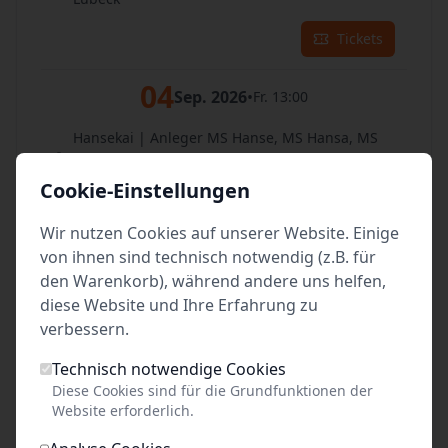
Tickets
04
Sep. 2026
•
Fr. 13:00
Hansekai | Anleger MS Hanse, MS Hansa, MS
Hermes
Lübeck
Cookie-Einstellungen
Tickets
Wir nutzen Cookies auf unserer Website. Einige
von ihnen sind technisch notwendig (z.B. für
05
Sep. 2026
•
Sa. 13:00
den Warenkorb), während andere uns helfen,
diese Website und Ihre Erfahrung zu
Hansekai | Anleger MS Hanse, MS Hansa, MS
verbessern.
Hermes
Lübeck
Technisch notwendige Cookies
Diese Cookies sind für die Grundfunktionen der
Tickets
Website erforderlich.