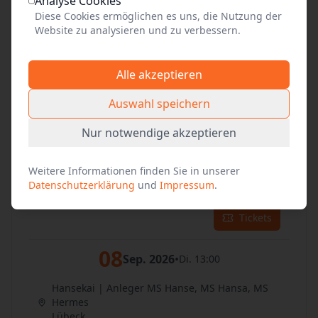
06
Analyse Cookies
Sep. 2026
•
So. 13:00
Diese Cookies ermöglichen es uns, die Nutzung der
Website zu analysieren und zu verbessern.
Hansekai | Anleger MS Hanse, MS Hansa, MS
Hermes
Lübeck
Alle akzeptieren
Tickets
Auswahl speichern
07
Sep. 2026
•
Nur notwendige akzeptieren
Mo. 13:00
Hansekai | Anleger MS Hanse, MS Hansa, MS
Weitere Informationen finden Sie in unserer
Hermes
Datenschutzerklärung
und
Impressum
.
Lübeck
Tickets
08
Sep. 2026
•
Di. 13:00
Hansekai | Anleger MS Hanse, MS Hansa, MS
Hermes
Lübeck