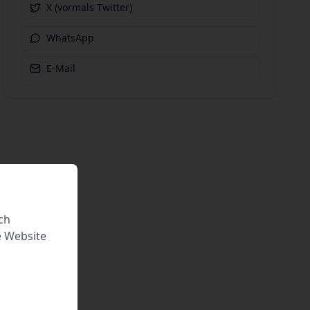
X (vormals Twitter)
WhatsApp
E-Mail
ch
e Website