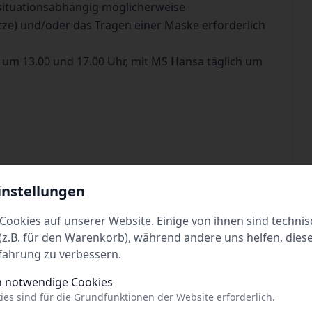
situationsabhängig möglicherweise
tze) und/oder das Tragen einer Maske erforderlich
 um 13.00 und 17.00 Uhr, mit MS Hansa täglich um
 P. Kinder (4 bis 14 Jahre)/€ 9,- p. Fahrrad/€ 4,- p.
instellungen
t Hin- und Rückfahrt, Familien und Gruppen
Cookies auf unserer Website. Einige von ihnen sind technis
z.B. für den Warenkorb), während andere uns helfen, dies
hrt.de
fahrung zu verbessern.
h notwendige Cookies
ies sind für die Grundfunktionen der Website erforderlich.