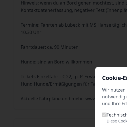
Hinweis: wenn du an Bord gehen möchtest, sind 
Kontaktdatenerfassung, negativer Test (Innenplä
Termine: Fahrten ab Lübeck mit MS Hanse täglich
10.30 Uhr
Fahrtdauer: ca. 90 Minuten
Hunde: sind an Bord willkommen
Tickets Einzelfahrt: € 22,- p. P. Erwachsene/€ 17,- p.
Cookie-E
Hund Hunde/Ermäßigungen für Tages-Kombi-Ticke
Wir nutzen 
notwendig (
Aktuelle Fahrpläne und mehr: www.hanseschifffa
und Ihre Er
Technisc
Diese Cook