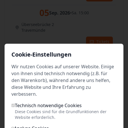
05
Sep. 2026
•
Sa. 15:00
Überseebrücke 2
Travemünde
Tickets
Cookie-Einstellungen
06
Sep. 2026
•
So. 15:00
Wir nutzen Cookies auf unserer Website. Einige
Überseebrücke 2
von ihnen sind technisch notwendig (z.B. für
Travemünde
den Warenkorb), während andere uns helfen,
diese Website und Ihre Erfahrung zu
Tickets
verbessern.
07
Sep. 2026
•
Mo. 15:00
Technisch notwendige Cookies
Diese Cookies sind für die Grundfunktionen der
Überseebrücke 2
Website erforderlich.
Travemünde