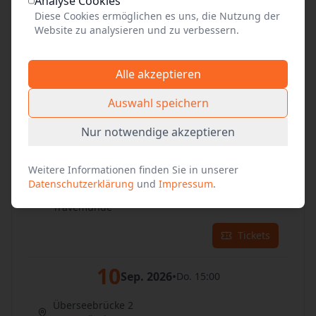
Analyse Cookies
Tickets
Diese Cookies ermöglichen es uns, die Nutzung der
Website zu analysieren und zu verbessern.
08
Sep. 2026
•
Di. 15:00
Alle akzeptieren
Überseebrücke 2
Travemünde
Auswahl speichern
Tickets
Nur notwendige akzeptieren
09
Sep. 2026
•
Mi. 15:00
Weitere Informationen finden Sie in unserer
Datenschutzerklärung
und
Impressum
.
Überseebrücke 2
Travemünde
Tickets
10
Sep. 2026
•
Do. 15:00
Überseebrücke 2