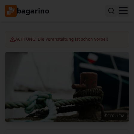
bagarino
ACHTUNG: Die Veranstaltung ist schon vorbei!
©CC0 - LTM