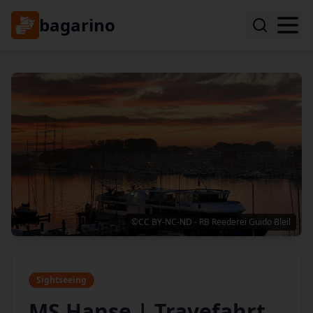
bagarino
©CC BY-NC-ND - RB Reederei Guido Bleil
Sightseeing
MS Hanse | Travefahrt