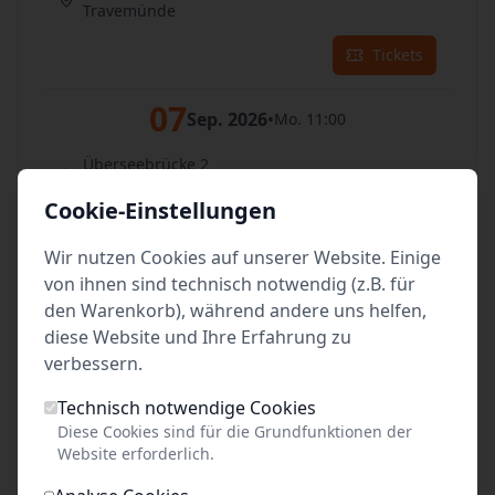
Travemünde
Tickets
07
Sep. 2026
•
Mo. 11:00
Überseebrücke 2
Travemünde
Cookie-Einstellungen
Tickets
Wir nutzen Cookies auf unserer Website. Einige
von ihnen sind technisch notwendig (z.B. für
08
Sep. 2026
•
Di. 11:00
den Warenkorb), während andere uns helfen,
diese Website und Ihre Erfahrung zu
Überseebrücke 2
verbessern.
Travemünde
Technisch notwendige Cookies
Tickets
Diese Cookies sind für die Grundfunktionen der
Website erforderlich.
09
Sep. 2026
•
Mi. 11:00