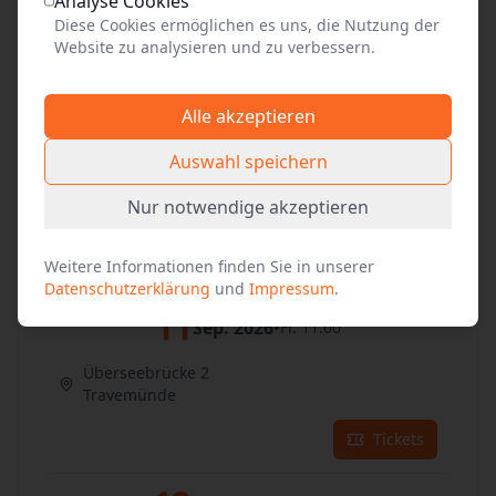
Analyse Cookies
Überseebrücke 2
Diese Cookies ermöglichen es uns, die Nutzung der
Travemünde
Website zu analysieren und zu verbessern.
Tickets
Alle akzeptieren
10
Sep. 2026
•
Do. 11:00
Auswahl speichern
Überseebrücke 2
Nur notwendige akzeptieren
Travemünde
Tickets
Weitere Informationen finden Sie in unserer
Datenschutzerklärung
und
Impressum
.
11
Sep. 2026
•
Fr. 11:00
Überseebrücke 2
Travemünde
Tickets