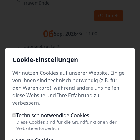
Travemünde
Tickets
06
Sep. 2026
•
So. 11:00
Überseebrücke 2
Travemünde
Cookie-Einstellungen
Tickets
Wir nutzen Cookies auf unserer Website. Einige
von ihnen sind technisch notwendig (z.B. für
07
Sep. 2026
•
Mo. 11:00
den Warenkorb), während andere uns helfen,
diese Website und Ihre Erfahrung zu
Überseebrücke 2
verbessern.
Travemünde
Technisch notwendige Cookies
Tickets
Diese Cookies sind für die Grundfunktionen der
Website erforderlich.
08
Sep. 2026
•
Di. 11:00