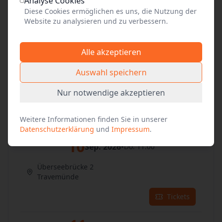
Analyse Cookies
Überseebrücke 2
Diese Cookies ermöglichen es uns, die Nutzung der
Travemünde
Website zu analysieren und zu verbessern.
Tickets
Alle akzeptieren
09
Sep. 2026
•
Mi. 11:00
Auswahl speichern
Überseebrücke 2
Nur notwendige akzeptieren
Travemünde
Tickets
Weitere Informationen finden Sie in unserer
Datenschutzerklärung
und
Impressum
.
10
Sep. 2026
•
Do. 11:00
Überseebrücke 2
Travemünde
Tickets