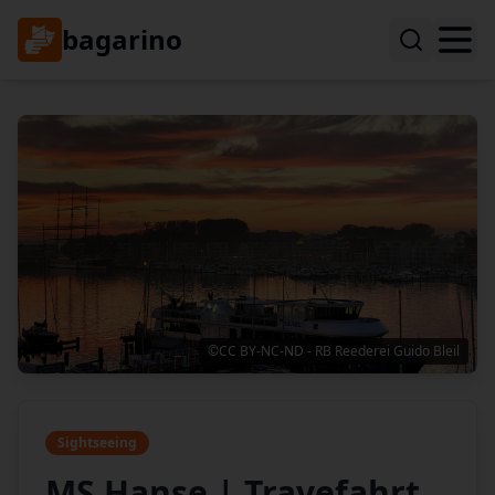
bagarino
©CC BY-NC-ND - RB Reederei Guido Bleil
Sightseeing
MS Hanse | Travefahrt