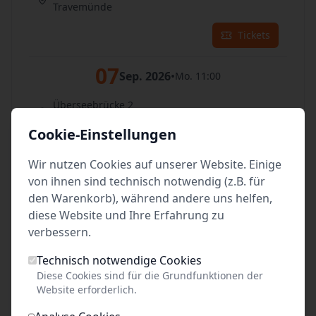
Travemünde
Tickets
07
Sep. 2026
•
Mo. 11:00
Überseebrücke 2
Travemünde
Cookie-Einstellungen
Tickets
Wir nutzen Cookies auf unserer Website. Einige
von ihnen sind technisch notwendig (z.B. für
08
Sep. 2026
•
Di. 11:00
den Warenkorb), während andere uns helfen,
diese Website und Ihre Erfahrung zu
Überseebrücke 2
verbessern.
Travemünde
Technisch notwendige Cookies
Tickets
Diese Cookies sind für die Grundfunktionen der
Website erforderlich.
09
Sep. 2026
•
Mi. 11:00