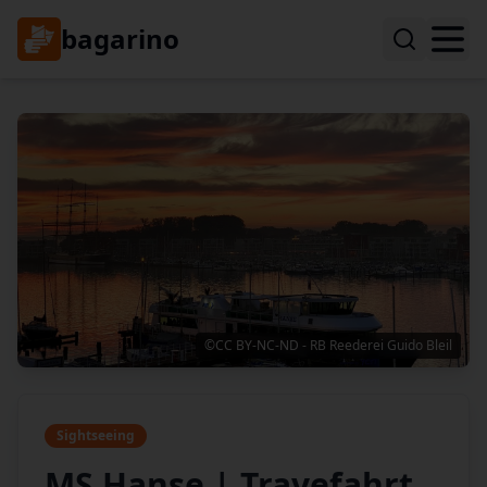
bagarino
©CC BY-NC-ND - RB Reederei Guido Bleil
Sightseeing
MS Hanse | Travefahrt