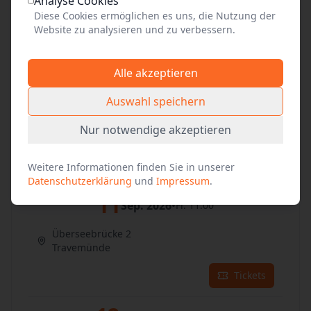
Analyse Cookies
Überseebrücke 2
Diese Cookies ermöglichen es uns, die Nutzung der
Travemünde
Website zu analysieren und zu verbessern.
Tickets
Alle akzeptieren
10
Sep. 2026
•
Do. 11:00
Auswahl speichern
Überseebrücke 2
Nur notwendige akzeptieren
Travemünde
Tickets
Weitere Informationen finden Sie in unserer
Datenschutzerklärung
und
Impressum
.
11
Sep. 2026
•
Fr. 11:00
Überseebrücke 2
Travemünde
Tickets