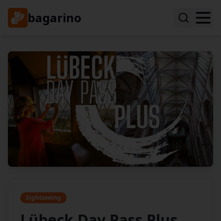
bagarino
Sightseeing
Lübeck Day Pass Plus