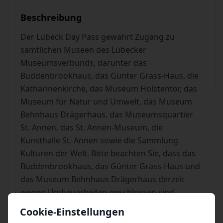
Beschreibung
Der Lübeck Day Pass gewährt Zugang zu
sämtlichen Museen des Lübecker
Museumsverbunds, darunter das
Buddenbrookhaus, das Günter Grass-Haus, die
Katharinenkirche, das Museum Holstentor, das
Museum für Natur und Umwelt, das Museum
Behnhaus Drägerhaus, das Museumsquartier
St. Annen, das St. Annen-Museum, die
Kunsthalle St. Annen sowie die Sammlung
Kulturen der Welt. Bitte beachten Sie, dass das
Buddenbrookhaus, das Günter Grass-Haus und
das Museum Behnhaus Drägerhaus derzeit
wegen Umbauarbeiten geschlossen sind.
Cookie-Einstellungen
Der Lübeck Day Pass Plus enthält alle