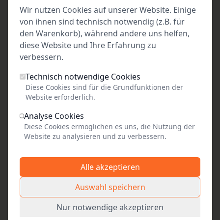
Leistungen des regulären Day Pass und bietet
Wir nutzen Cookies auf unserer Website. Einige
zusätzlich freien Zugang zum St. Petri Turm mit
von ihnen sind technisch notwendig (z.B. für
den Warenkorb), während andere uns helfen,
seinem beeindruckenden Panoramablick über
diese Website und Ihre Erfahrung zu
die Altstadt sowie zur Kirche St. Marien, einer
verbessern.
der bedeutendsten gotischen Backsteinkirchen
im Ostseeraum. Auch diese beiden
Technisch notwendige Cookies
Sehenswürdigkeiten können innerhalb der
Diese Cookies sind für die Grundfunktionen der
Gültigkeitsdauer beliebig oft besucht werden.
Website erforderlich.
Analyse Cookies
Kinder und Jugendliche unter 18 Jahren,
Diese Cookies ermöglichen es uns, die Nutzung der
Studierende, Inhaber der Lübeck Card, der
Website zu analysieren und zu verbessern.
Ehrenamtskarte sowie Personen mit einem
Grad der Behinderung ab 50?% erhalten freien
Alle akzeptieren
Eintritt in alle teilnehmenden Einrichtungen.
Auswahl speichern
Nur notwendige akzeptieren
Kosten Day Pass Plus : 1 Tageskarte 18,- Euro 2