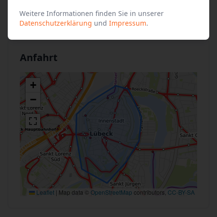
Tageskarte 22,- Euro
Weitere Informationen finden Sie in unserer
Datenschutzerklärung
und
Impressum
.
Anfahrt
+
−
Leaflet
|
Map data ©
OpenStreetMap
contributors,
CC-BY-SA