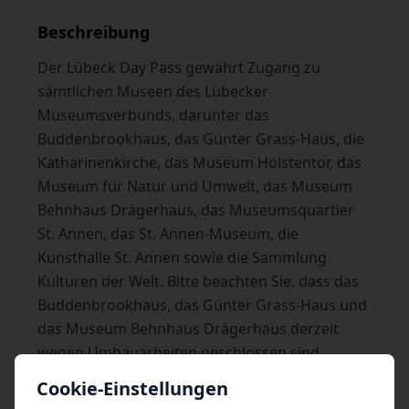
Beschreibung
Der Lübeck Day Pass gewährt Zugang zu
sämtlichen Museen des Lübecker
Museumsverbunds, darunter das
Buddenbrookhaus, das Günter Grass-Haus, die
Katharinenkirche, das Museum Holstentor, das
Museum für Natur und Umwelt, das Museum
Behnhaus Drägerhaus, das Museumsquartier
St. Annen, das St. Annen-Museum, die
Kunsthalle St. Annen sowie die Sammlung
Kulturen der Welt. Bitte beachten Sie, dass das
Buddenbrookhaus, das Günter Grass-Haus und
das Museum Behnhaus Drägerhaus derzeit
wegen Umbauarbeiten geschlossen sind.
Cookie-Einstellungen
Der Lübeck Day Pass Plus enthält alle