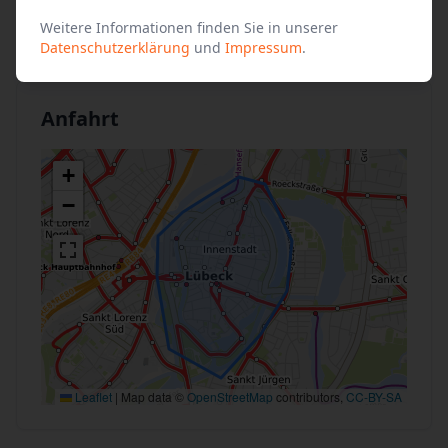
Tageskarte 22,- Euro
Weitere Informationen finden Sie in unserer
Datenschutzerklärung
und
Impressum
.
Anfahrt
+
−
Leaflet
|
Map data ©
OpenStreetMap
contributors,
CC-BY-SA