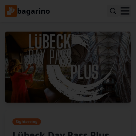
bagarino
Sightseeing
Lübeck Day Pass Plus