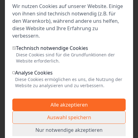
Leistungen des regulären Day Pass und bietet
Wir nutzen Cookies auf unserer Website. Einige
zusätzlich freien Zugang zum St. Petri Turm mit
von ihnen sind technisch notwendig (z.B. für
den Warenkorb), während andere uns helfen,
seinem beeindruckenden Panoramablick über
diese Website und Ihre Erfahrung zu
die Altstadt sowie zur Kirche St. Marien, einer
verbessern.
der bedeutendsten gotischen Backsteinkirchen
im Ostseeraum. Auch diese beiden
Technisch notwendige Cookies
Sehenswürdigkeiten können innerhalb der
Diese Cookies sind für die Grundfunktionen der
Gültigkeitsdauer beliebig oft besucht werden.
Website erforderlich.
Analyse Cookies
Kinder und Jugendliche unter 18 Jahren,
Diese Cookies ermöglichen es uns, die Nutzung der
Studierende, Inhaber der Lübeck Card, der
Website zu analysieren und zu verbessern.
Ehrenamtskarte sowie Personen mit einem
Grad der Behinderung ab 50?% erhalten freien
Alle akzeptieren
Eintritt in alle teilnehmenden Einrichtungen.
Auswahl speichern
Nur notwendige akzeptieren
Kosten Day Pass Plus : 1 Tageskarte 18,- Euro 2