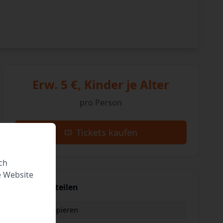
Erw. 5 €, Kinder je Alter
pro Person
Tickets kaufen
ch
e Website
Event teilen
Link kopieren