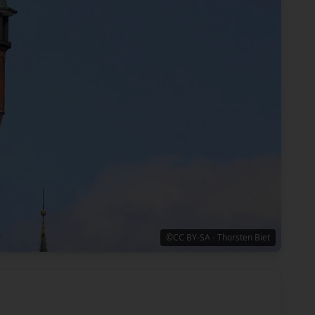
©CC BY-SA - Thorsten Biet