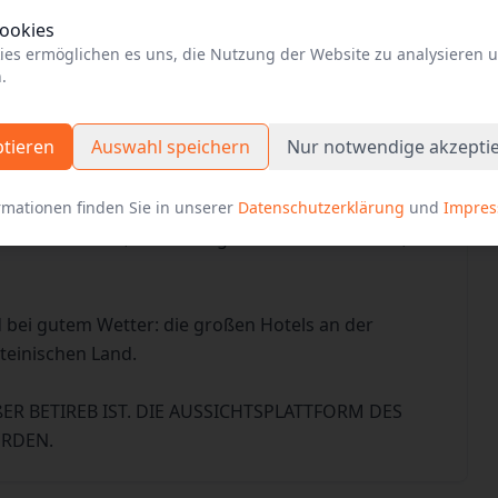
 auf der Webseite der Einrichtung
Cookies
ies ermöglichen es uns, die Nutzung der Website zu analysieren 
.
ck
ptieren
Auswahl speichern
Nur notwendige akzepti
rmationen finden Sie in unserer
Datenschutzerklärung
und
Impre
 man nicht vergisst. Die Altstadt mit St. Marien,
as Holstentor, die Ausflugsboote auf der Trave, die
bei gutem Wetter: die großen Hotels an der
teinischen Land.
UßER BETIREB IST. DIE AUSSICHTSPLATTFORM DES
ERDEN.