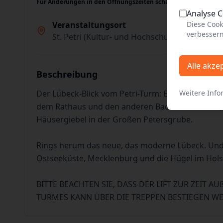
Für Änderungen in den Öffnungszeiten schauen Sie bitte auch
Analyse 
Diese Cook
Veranstaltungsort
verbessern
St. Petri (Kultur- und Hochschulkirche), Lübe
Alle akze
Beschreibung
Weitere Info
Der Lübeck-Blick vom Petri-Turm: Ein Ausblick, den
dem Rathaus und den anderen Backsteinkirchen, d
Häusergiebel in der Großen Petersgrube.
Rings herum das neue, das moderne Lübeck. Und 
Ostseeküste, Mecklenburg und die Hügel im Hols
BITTE BEACHTEN SIE, DASS DER LIFT ZUR ZEIT A
TURMES KANN ÜBER DIE TREPPEN BESTIEGEN W