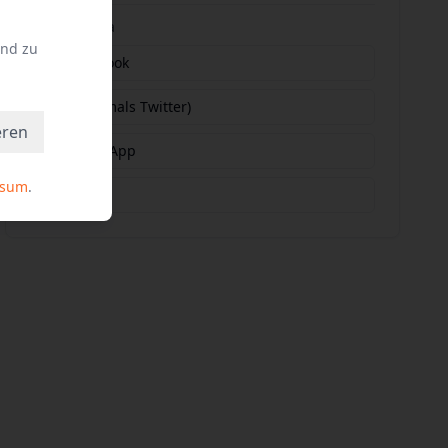
Social Media
und zu
Facebook
X (vormals Twitter)
eren
WhatsApp
ssum
.
E-Mail