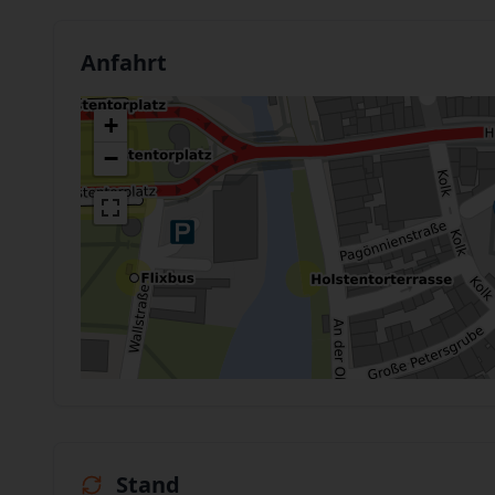
Anfahrt
+
−
Stand