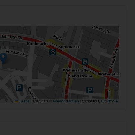
Leaflet
|
Map data ©
OpenStreetMap
contributors,
CC-BY-SA