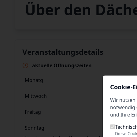
Über den Däch
Veranstaltungsdetails
aktuelle Öffnungszeiten
Monatg
10:00 - 19:00
Cookie-E
Mittwoch
10:00 - 19:00
Wir nutzen 
notwendig (
Freitag
10:00 - 19:00
und Ihre Er
Technisc
Sonntag
10:00 - 19:00
Diese Cook