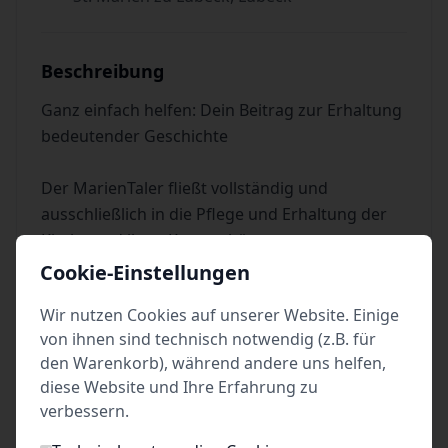
Beschreibung
Ganz einfach helfen: Dein Beitrag zur Erhaltung
bedeutender Geschichte
Der MarienTaler fließt vollständig und
ausschließlich in die Pflege und Erhaltung der
Kirche und ihrer Kunstschätze.
Cookie-Einstellungen
Für persönliches Gebet und Andacht, dem
Wir nutzen Cookies auf unserer Website. Einige
Anzünden von Kerzen sowie für den Besuch von
von ihnen sind technisch notwendig (z.B. für
öffentlichen Andachten und Gottesdiensten
den Warenkorb), während andere uns helfen,
wird der MarienTaler nicht erhoben
diese Website und Ihre Erfahrung zu
Freien Eintritt haben Kinder und Jugendliche bis
verbessern.
18 Jahre, Mitglieder der Gemeinde, begleitende