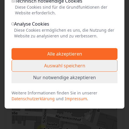
Lehrkräfte, Reiseleitungen, Begleitpersonen von
Technisch notwendige Cookies
Schwerbehinderten mit Kennzeichnung "B" im
Diese Cookies sind für die Grundfunktionen der
Website erforderlich.
Ausweis, Presse, JVA-Beamte mit
Strafgefangenen, Geflüchtete mit
Analyse Cookies
Begleitpersonen
Diese Cookies ermöglichen es uns, die Nutzung der
Website zu analysieren und zu verbessern.
Alle akzeptieren
Anfahrt
Auswahl speichern
+
Nur notwendige akzeptieren
−
Weitere Informationen finden Sie in unserer
Datenschutzerklärung
und
Impressum
.