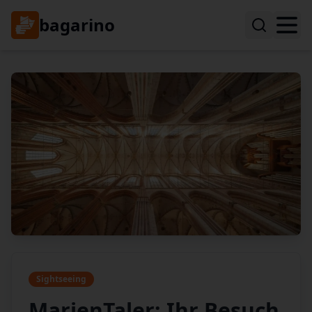
bagarino
Sightseeing
MarienTaler: Ihr Besuch