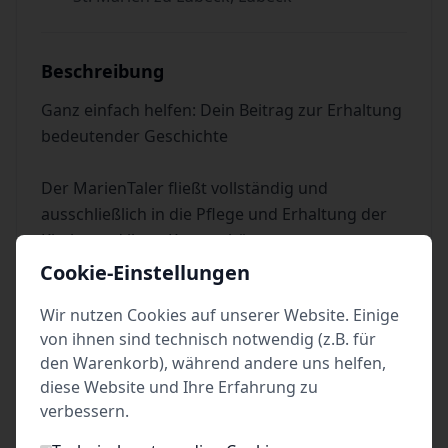
Beschreibung
Ganz einfach helfen: Dein Beitrag zur Erhaltung
bedeutender Geschichte
Der MarienTaler fließt vollständig und
ausschließlich in die Pflege und Erhaltung der
Kirche und ihrer Kunstschätze.
Cookie-Einstellungen
Für persönliches Gebet und Andacht, dem
Wir nutzen Cookies auf unserer Website. Einige
Anzünden von Kerzen sowie für den Besuch von
von ihnen sind technisch notwendig (z.B. für
öffentlichen Andachten und Gottesdiensten
den Warenkorb), während andere uns helfen,
wird der MarienTaler nicht erhoben
diese Website und Ihre Erfahrung zu
Freien Eintritt haben Kinder und Jugendliche bis
verbessern.
18 Jahre, Mitglieder der Gemeinde, begleitende