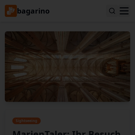
bagarino
Sightseeing
MarienTaler: Ihr Besuch