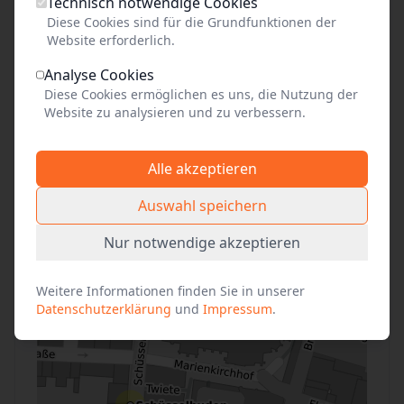
Lehrkräfte, Reiseleitungen, Begleitpersonen von
Technisch notwendige Cookies
Schwerbehinderten mit Kennzeichnung "B" im
Diese Cookies sind für die Grundfunktionen der
Website erforderlich.
Ausweis, Presse, JVA-Beamte mit
Strafgefangenen, Geflüchtete mit
Analyse Cookies
Begleitpersonen
Diese Cookies ermöglichen es uns, die Nutzung der
Website zu analysieren und zu verbessern.
Alle akzeptieren
Anfahrt
Auswahl speichern
+
Nur notwendige akzeptieren
−
Weitere Informationen finden Sie in unserer
Datenschutzerklärung
und
Impressum
.