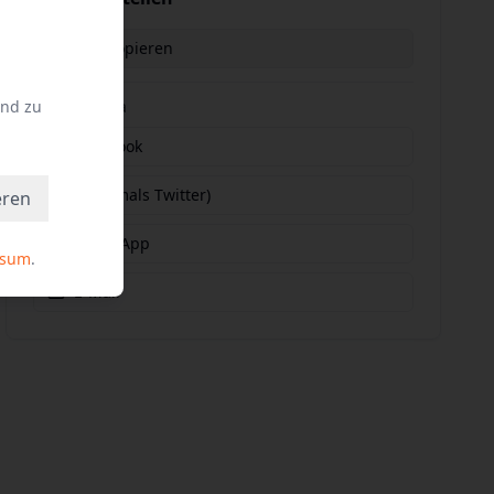
Link kopieren
und zu
Social Media
Facebook
X (vormals Twitter)
eren
WhatsApp
ssum
.
E-Mail