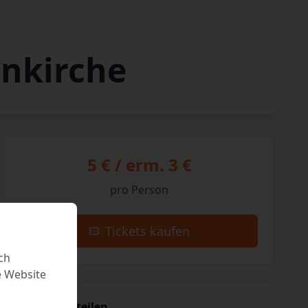
enkirche
5 € / erm. 3 €
pro Person
Tickets kaufen
ch
e Website
Event teilen