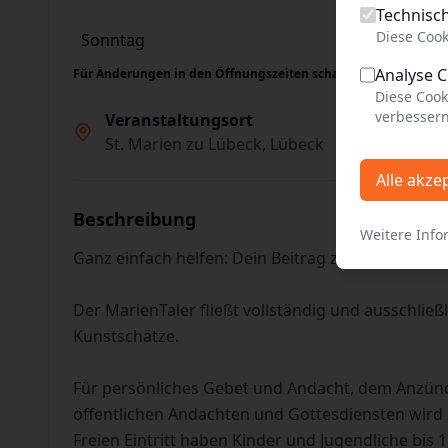
Technisc
Diese Cook
Sonntag
11:00 - 18:00
Analyse 
Für Änderungen in den Öffnungszeiten schauen Sie bitte auch
Diese Cook
verbessern
Veranstaltungsort
St. Marien zu Lübeck, Lübeck
Alle akze
Beschreibung
Weitere Info
Ganz einfach helfen: Dein Beitrag zur Erhaltung
Der MarienTaler fließt vollständig und ausschließl
Kunstschätze.
Für persönliches Gebet und Andacht, dem Anzün
öffentlichen Andachten und Gottesdiensten wird 
Freien Eintritt haben Kinder und Jugendliche bis 