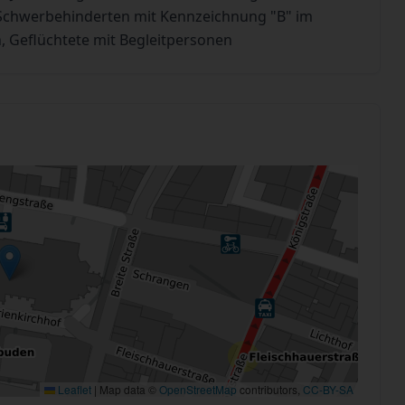
n Schwerbehinderten mit Kennzeichnung "B" im
, Geflüchtete mit Begleitpersonen
Leaflet
|
Map data ©
OpenStreetMap
contributors,
CC-BY-SA