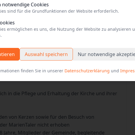
h notwendige Cookies
ies sind für die Grundfunktionen der Website erforderlich.
Cookies
 auf der Webseite der Einrichtung
ies ermöglichen es uns, die Nutzung der Website zu analysieren 
.
ptieren
Auswahl speichern
Nur notwendige akzepti
rmationen finden Sie in unserer
Datenschutzerklärung
und
Impre
 bedeutender Geschichte
ich in die Pflege und Erhaltung der Kirche und ihrer
den von Kerzen sowie für den Besuch von
der MarienTaler nicht erhoben
18 Jahre, Mitglieder der Gemeinde, begleitende