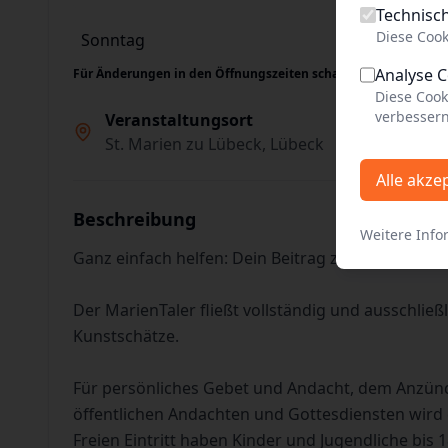
Technisc
Diese Cook
Sonntag
11:00 - 18:00
Analyse 
Für Änderungen in den Öffnungszeiten schauen Sie bitte auch
Diese Cook
verbessern
Veranstaltungsort
St. Marien zu Lübeck, Lübeck
Alle akze
Beschreibung
Weitere Info
Ganz einfach helfen: Dein Beitrag zur Erhaltung
Der MarienTaler fließt vollständig und ausschließl
Kunstschätze.
Für persönliches Gebet und Andacht, dem Anzün
öffentlichen Andachten und Gottesdiensten wird 
Freien Eintritt haben Kinder und Jugendliche bis 