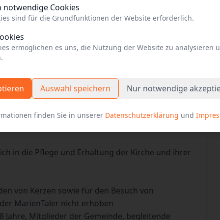
h notwendige Cookies
ies sind für die Grundfunktionen der Website erforderlich.
Cookies
 auf der Webseite der Einrichtung
ies ermöglichen es uns, die Nutzung der Website zu analysieren 
.
ptieren
Auswahl speichern
Nur notwendige akzepti
rmationen finden Sie in unserer
Datenschutzerklärung
und
Impre
 bedeutender Geschichte
ich in die Pflege und Erhaltung der Kirche und ihrer
den von Kerzen sowie für den Besuch von
der MarienTaler nicht erhoben
18 Jahre, Mitglieder der Gemeinde, begleitende