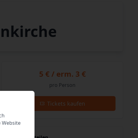
enkirche
5 € / erm. 3 €
pro Person
Tickets kaufen
ch
e Website
Event teilen