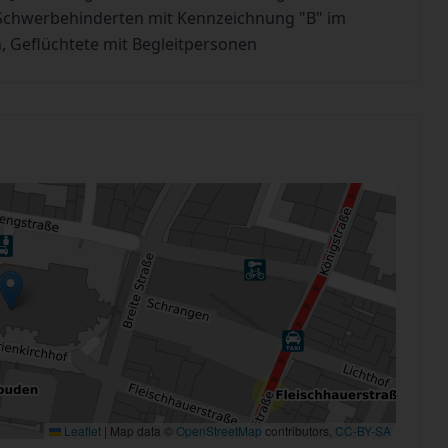
n Schwerbehinderten mit Kennzeichnung "B" im
, Geflüchtete mit Begleitpersonen
Leaflet
|
Map data ©
OpenStreetMap
contributors,
CC-BY-SA