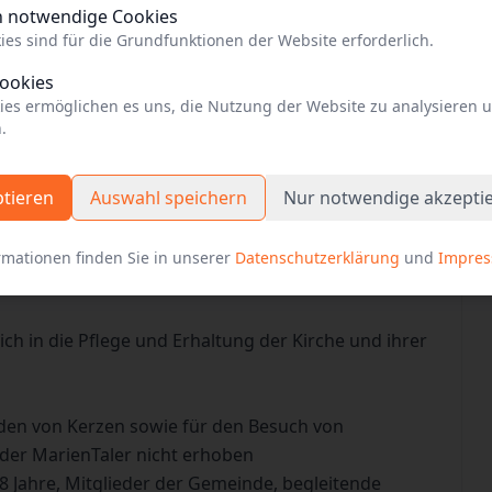
h notwendige Cookies
ies sind für die Grundfunktionen der Website erforderlich.
Cookies
 auf der Webseite der Einrichtung
ies ermöglichen es uns, die Nutzung der Website zu analysieren 
.
ptieren
Auswahl speichern
Nur notwendige akzepti
rmationen finden Sie in unserer
Datenschutzerklärung
und
Impre
 bedeutender Geschichte
ich in die Pflege und Erhaltung der Kirche und ihrer
den von Kerzen sowie für den Besuch von
der MarienTaler nicht erhoben
18 Jahre, Mitglieder der Gemeinde, begleitende