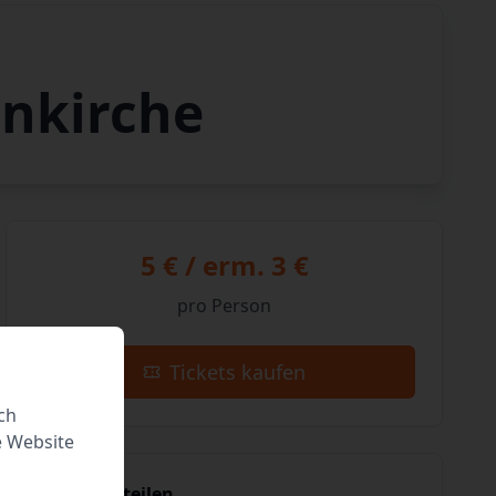
enkirche
5 € / erm. 3 €
pro Person
Tickets kaufen
ch
e Website
Event teilen