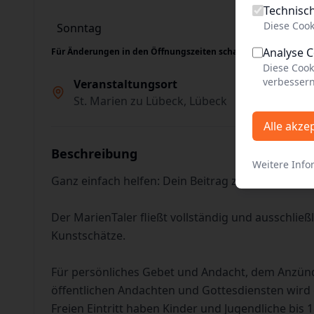
Technisc
Diese Cook
Sonntag
11:00 - 18:00
Analyse 
Für Änderungen in den Öffnungszeiten schauen Sie bitte auch
Diese Cook
verbessern
Veranstaltungsort
St. Marien zu Lübeck, Lübeck
Alle akze
Beschreibung
Weitere Info
Ganz einfach helfen: Dein Beitrag zur Erhaltung
Der MarienTaler fließt vollständig und ausschließl
Kunstschätze.
Für persönliches Gebet und Andacht, dem Anzün
öffentlichen Andachten und Gottesdiensten wird 
Freien Eintritt haben Kinder und Jugendliche bis 