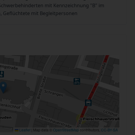
n Schwerbehinderten mit Kennzeichnung "B" im
, Geflüchtete mit Begleitpersonen
Leaflet
|
Map data ©
OpenStreetMap
contributors,
CC-BY-SA