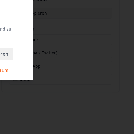
Link kopieren
und zu
Social Media
Facebook
X (vormals Twitter)
eren
WhatsApp
ssum
.
E-Mail