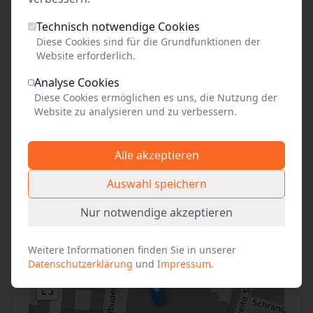
Freien Eintritt haben Kinder und Jugendliche bis
Technisch notwendige Cookies
18 Jahre, Mitglieder der Gemeinde, begleitende
Diese Cookies sind für die Grundfunktionen der
Lehrkräfte, Reiseleitungen, Begleitpersonen von
Website erforderlich.
Schwerbehinderten mit Kennzeichnung "B" im
Analyse Cookies
Ausweis, Presse, JVA-Beamte mit
Diese Cookies ermöglichen es uns, die Nutzung der
Strafgefangenen, Geflüchtete mit
Website zu analysieren und zu verbessern.
Begleitpersonen
Alle akzeptieren
Auswahl speichern
Anfahrt
Nur notwendige akzeptieren
+
Weitere Informationen finden Sie in unserer
−
Datenschutzerklärung
und
Impressum
.