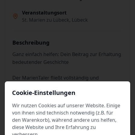
Veranstaltungsort
St. Marien zu Lübeck, Lübeck
Beschreibung
Ganz einfach helfen: Dein Beitrag zur Erhaltung
bedeutender Geschichte
Der MarienTaler fließt vollständig und
ausschließlich in die Pflege und Erhaltung der
Cookie-Einstellungen
Kirche und ihrer Kunstschätze.
Wir nutzen Cookies auf unserer Website. Einige
Für persönliches Gebet und Andacht, dem
von ihnen sind technisch notwendig (z.B. für
Anzünden von Kerzen sowie für den Besuch von
den Warenkorb), während andere uns helfen,
öffentlichen Andachten und Gottesdiensten
diese Website und Ihre Erfahrung zu
wird der MarienTaler nicht erhoben
verbessern.