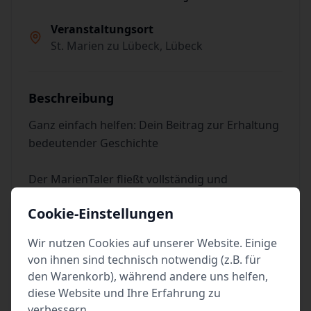
Veranstaltungsort
St. Marien zu Lübeck, Lübeck
Beschreibung
Ganz einfach helfen: Dein Beitrag zur Erhaltung
bedeutender Geschichte
Der MarienTaler fließt vollständig und
ausschließlich in die Pflege und Erhaltung der
Cookie-Einstellungen
Kirche und ihrer Kunstschätze.
Wir nutzen Cookies auf unserer Website. Einige
Für persönliches Gebet und Andacht, dem
von ihnen sind technisch notwendig (z.B. für
Anzünden von Kerzen sowie für den Besuch von
den Warenkorb), während andere uns helfen,
öffentlichen Andachten und Gottesdiensten
diese Website und Ihre Erfahrung zu
wird der MarienTaler nicht erhoben
verbessern.