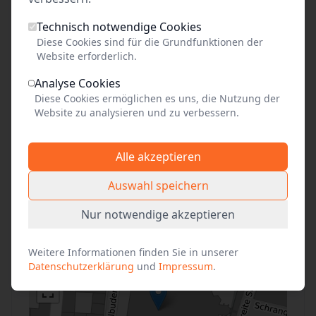
Freien Eintritt haben Kinder und Jugendliche bis
Technisch notwendige Cookies
18 Jahre, Mitglieder der Gemeinde, begleitende
Diese Cookies sind für die Grundfunktionen der
Lehrkräfte, Reiseleitungen, Begleitpersonen von
Website erforderlich.
Schwerbehinderten mit Kennzeichnung "B" im
Analyse Cookies
Ausweis, Presse, JVA-Beamte mit
Diese Cookies ermöglichen es uns, die Nutzung der
Strafgefangenen, Geflüchtete mit
Website zu analysieren und zu verbessern.
Begleitpersonen
Alle akzeptieren
Auswahl speichern
Anfahrt
Nur notwendige akzeptieren
+
Weitere Informationen finden Sie in unserer
−
Datenschutzerklärung
und
Impressum
.